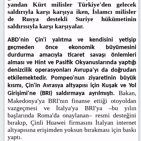
yandan Kürt milisler Türkiye'den gelecek
saldırıyla karşı karşıya iken, İslamcı milisler
de Rusya destekli Suriye hükümetinin
saldırısıyla karşı karşıyalar.
ABD'nin Çin'i yalıtma ve kendisini yetişip
geçmeden önce ekonomik büyümesini
durdurma amacıyla ticaret savaşı önlemleri
alması ve Hint ve Pasifik Okyanuslarında yaptığı
denizcilik operasyonları Avrupa'yı da doğrudan
etkilemektedir.
Pompeo'nun ziyaretinin büyük
kısmı, Çin'in Avrasya altyapısı için Kuşak ve Yol
Bakan,
Girişimi'ne (BRI) saldırmaya ayrılmıştı.
Makedonya'ya BRI'nın finanse ettiği otoyoldan
vazgeçmesi ve İtalya'ya BRI'ya –bu yılın
başlarında Roma'da onaylanan– resmi desteğini
bırakıp, Çinli Huawei firmasını İtalyan internet
altyapısına erişimden yoksun bırakması için baskı
yaptı.