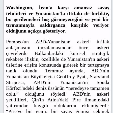
Washington, İran'a karşı amansız savaş
tehditleri ve Yunanistan'la ittifakı ile birlikte,
bu gerilemeleri hoş görmeyeceğini ve yeni bir
tırmanmayla saldırganca karşılık veriyor
olduğunu açıkça gösteriyor.
Pompeo'un ABD-Yunanistan askeri ittifak
anlaşmasını imzalamasından önce, askeri
çevrelerde Balkanlardaki küresel stratejik
rekabete ilişkin, özellikle de Yunanistan'ın askeri
üslerine erişim konusunda giderek bir tartışmaya
tanık olundu. Temmuz ayında, ABD'nin
Yunanistan Büyükelçisi Geoffrey Pyatt, Stars and
Stripes'a, ABD'nin Yunanistan'ın Souda
Körfezi'ndeki deniz üssünün “neredeyse tamamen
dolu,” olduğunu söyledi. ABD'nin askeri
yetkilileri, Çin'in Atina'daki Pire limanındaki
yatırımdan kaygılı olduklarını eklemişlerdi:
“Pire'ye bir gemi, bir savaş gemisi çekmek