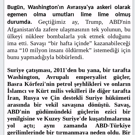
Bugün, Washington'ın Avrasya'ya askeri olarak
egemen olma umutları lime lime olmuş
Geçtiğimiz ay, Trump, ABD'nin
durumda.
Afganistan'da zafere ulaşmasının tek yolunun, bu
ülkeyi nükleer bombalarla yok etmek olduğunu
ima etti. Savaşı “bir hafta içinde” kazanabileceği
ama “10 milyon insanı öldürmek” istemediği için
bunu yapmadığıyla böbürlendi.
Suriye çatışması, 2011'den bu yana, bir tarafta
Washington, Avrupalı emperyalist güçler,
Basra Körfezi'nin petrol şeyhlikleri ve onların
İslamcı ve Kürt milis vekilleri ile diğer tarafta
İran, Rusya ve Çin destekli Suriye hükümeti
arasında bir vekil savaşına dönüştü. Savaş,
ABD'nin güdümündeki güçlerin ezici bir
yenilgisine ve Kuzey Suriye'de kuşatılmalarına
yol açtı; aynı zamanda ABD-Türkiye
gerilimlerinde bir tırmanmaya neden oldu. Bir