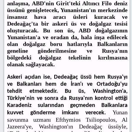
anlaşma, ABD'nin Girit'teki Altıncı Filo deniz
üssünü genişletecek, Yunanistan'ın merkezinde
insansız hava aracı üsleri kuracak ve
Dedeağaç'ta bir askeri üs ve doğalgaz tesisi
oluşturacak. Bu son üs, ABD doğalgazının
Yunanistan'a ve oradan da, hala inşa edilecek
olan doğalgaz boru hatlarıyla Balkanların
geneline gönderilmesine ve Rusya'nın
bölgedeki doğalgaz tekelinin kırılmasına
olanak sağlayacak.
Askeri açıdan ise, Dedeağaç üssü hem Rusya'yı
ve Balkanları hem de İran'ı ve Ortadoğu'yu
tehdit etmektedir. Bu üs, Washington'a,
Türkiye'nin ve sonra da Rusya'nın kontrol ettiği
Karadeniz sularından geçmeden Balkanlara
Yunan
kuvvet gönderme imkanı verecek.
savunma uzmanı Efthymios Tsiliopoulos, Al
Jazeera'ye, Washington'ın Dedeağaç üssüyle,