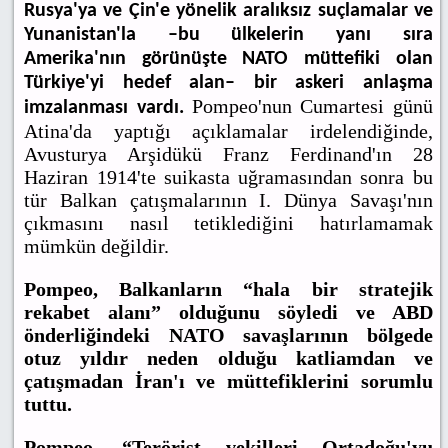
Rusya'ya ve Çin'e yönelik aralıksız suçlamalar ve
Yunanistan'la –bu ülkelerin yanı sıra
Amerika'nın görünüşte NATO müttefiki olan
Türkiye'yi hedef alan– bir askeri anlaşma
Pompeo'nun Cumartesi günü
imzalanması vardı.
Atina'da yaptığı açıklamalar irdelendiğinde,
Avusturya Arşidükü Franz Ferdinand'ın 28
Haziran 1914'te suikasta uğramasından sonra bu
tür Balkan çatışmalarının I. Dünya Savaşı'nın
çıkmasını nasıl tetiklediğini hatırlamamak
mümkün değildir.
Pompeo, Balkanların “hala bir stratejik
rekabet alanı” olduğunu söyledi ve ABD
önderliğindeki NATO savaşlarının bölgede
otuz yıldır neden olduğu katliamdan ve
çatışmadan İran'ı ve müttefiklerini sorumlu
tuttu.
Pompeo, “Terörist vekilleri Ortadoğu'yu