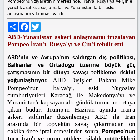
Pompeo'nun ziyaretinin merkezinde, İran'a, Rusya'ya ve Çin'e
yönelik aralıksız suçlamalar ve Yunanistan'la bir askeri
anlaşma imzalanması vardı.
Share
Facebook
Twitter
ABD-Yunanistan askeri anlaşmasını imzalayan
Pompeo İran'ı, Rusya'yı ve Çin'i tehdit etti
ABD'nin ve Avrupa'nın saldırgan dış politikası,
Balkanlar ve Ortadoğu üzerine büyük güç
çatışmasının bir dünya savaşı tetikleme riskini
ABD Dışişleri Bakanı Mike
yoğunlaştırıyor.
Pompeo'nun İtalya'yı, eski Yugoslav
cumhuriyetleri Karadağ ile Makedonya'yı ve
Yunanistan'ı kapsayan altı günlük turundan ortaya
çıkan budur. Trump'ın Haziran ayında İran'a
askeri saldırılar düzenlemeyi ABD ile İran
arasında bir topyekün savaş çıkarmadan on
dakika önce iptal etmesinden sonra,
Pompeo'nun
turu İran'ı ve onun nükleer silahlı müttefikleri