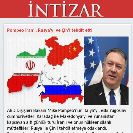
Pompeo İran’ı, Rusya’yı ve Çin’i tehdit etti
ABD Dışişleri Bakanı Mike Pompeo'nun İtalya'yı, eski Yugoslav
cumhuriyetleri Karadağ ile Makedonya'yı ve Yunanistan'ı
kapsayan altı günlük turu İran'ı ve onun nükleer silahlı
müttefikleri Rusya ile Çin'i tehdit etmeye odaklandı.