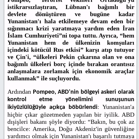
istikrarsızlaştıran, Lübnan'ı bağımlı bir
devlete dönüştüren ve bugüne kadar
Yunanistan'ı hala etkilemeye devam eden bir
sığınmacı krizi yaratmaya yardım eden İran
İslam Cumhuriyeti”ni topa tuttu. Ayrıca, “hem
Yunanistan hem de ülkenizin komşuları
içindeki kötücül Rus etkisi” karşı atıp tutuyor
ve Çin'i, “ülkeleri Pekin çıkarına olan ve ona
bağımlı ülkeleri borç içinde bırakan orantısız
anlaşmalara zorlamak için ekonomik araçlar
kullanmak” ile suçluyordu.
Ardından
Pompeo, ABD'nin bölgeyi askeri olarak
kontrol etme yönelimini sunuşunun
: Yunanistan'a
ikiyüzlülüğüyle açıkça böbürlendi
hiçbir çıkar gözetmeden yapılan bir iyilik. ABD
dışişleri bakanı şöyle diyordu: “Bakın, bu çok az
bencilce: Amerika, Doğu Akdeniz'in güvenliğine
yardımcı olmak için Yunanistan'ı başarılı tutmaya