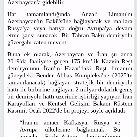
Azerbaycan'a gidebilir.
Hat tamamlandığında, Anzali Limanı'nı
Azerbaycan'ın Bakü'süne bağlayacak ve mallara
Rusya'ya veya batıya doğru Avrupa'ya devam
etme şansı sunacak. Bir Tahran-Bakü demiryolu
güzergahı zaten mevcut.
Buna ek olarak, Azerbaycan ve İran şu anda
2019'da faaliyete geçen 175 km'lik Kazvin-Reşt
demiryolunu İran'ın Hazar'daki Reşt limanını
güneydeki Bender Abbas Kompleksi'ne (2025'te
tamamlanacak) bağlayan stratejik bir demiryolu
hattı ile birbirine bağlayan 2 milyar dolarlık geniş
bir demiryolu hattı üzerinde işbirliği yapıyor. İran
Karayolları ve Kentsel Gelişim Bakanı Rüstem
Kasımi, Ocak 2022'de bu projeyi şöyle açıkladı:
“İran'ın amacı Kafkasya, Rusya ve
Avrupa ülkelerine bağlanmak. Bu
amaçla Rasht-Astara demiryolunun