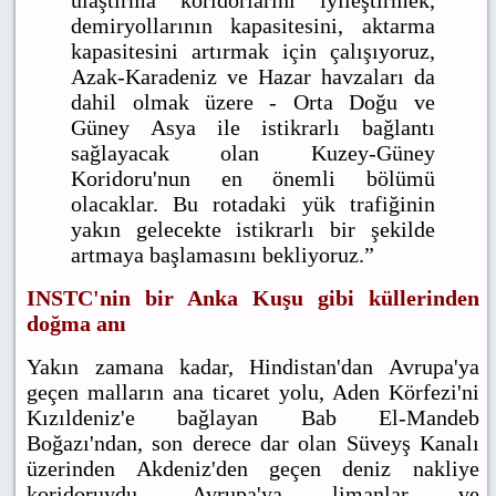
ulaştırma koridorlarını iyileştirmek,
demiryollarının kapasitesini, aktarma
kapasitesini artırmak için çalışıyoruz,
Azak-Karadeniz ve Hazar havzaları da
dahil olmak üzere - Orta Doğu ve
Güney Asya ile istikrarlı bağlantı
sağlayacak olan Kuzey-Güney
Koridoru'nun en önemli bölümü
olacaklar. Bu rotadaki yük trafiğinin
yakın gelecekte istikrarlı bir şekilde
artmaya başlamasını bekliyoruz.”
INSTC'nin bir Anka Kuşu gibi küllerinden
doğma anı
Yakın zamana kadar, Hindistan'dan Avrupa'ya
geçen malların ana ticaret yolu, Aden Körfezi'ni
Kızıldeniz'e bağlayan Bab El-Mandeb
Boğazı'ndan, son derece dar olan Süveyş Kanalı
üzerinden Akdeniz'den geçen deniz nakliye
koridoruydu. Avrupa'ya limanlar ve