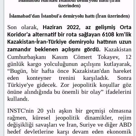
İslamabad Haritası İstanbul demiryolu hattı (İran
üzerinden)
İslamabad'dan İstanbul'a demiryolu hattı (İran üzerinden)
Son olarak,
Haziran 2022, az gelişmiş Orta
Koridor'a alternatif bir rota sağlayan 6108 km'lik
Kazakistan-İran-Türkiye demiryolu hattının uzun
Kazakistan
zamandır beklenen açılışını gördü.
Cumhurbaşkanı Kasım Cömert Tokayev, 12
günlük kargo yolculuğunun açılışını kutlayarak,
“Bugün, bir hafta önce Kazakistan'dan hareket
eden konteyner trenini karşıladık. Sonra
Türkiye'ye gidecek. Zor jeopolitik koşullar göz
önüne alındığında bu önemli bir olay” ifadelerini
kullandı.
INSTC'nin 20 yılı aşkın bir geçmişi olmasına
rağmen, küresel jeopolitik dinamikler, rejim
değişikliği savaşları ve İran, Suriye ve diğer ABD
hedef devletlerine karşı devam eden ekonomik