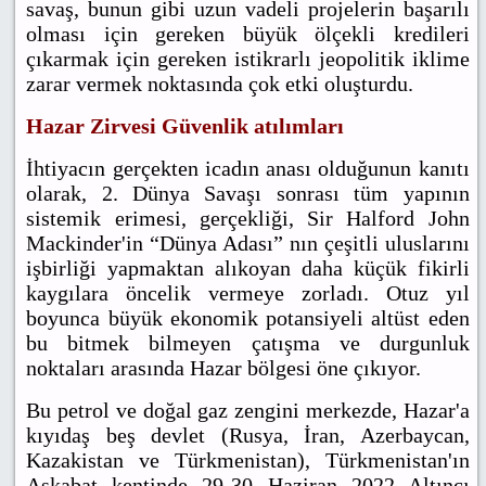
savaş, bunun gibi uzun vadeli projelerin başarılı
olması için gereken büyük ölçekli kredileri
çıkarmak için gereken istikrarlı jeopolitik iklime
zarar vermek noktasında çok etki oluşturdu.
Hazar Zirvesi Güvenlik atılımları
İhtiyacın gerçekten icadın anası olduğunun kanıtı
olarak,
2. Dünya Savaşı sonrası tüm yapının
sistemik erimesi, gerçekliği, Sir Halford John
Mackinder'in “Dünya Adası” nın çeşitli uluslarını
işbirliği yapmaktan alıkoyan daha küçük fikirli
kaygılara öncelik vermeye zorladı. Otuz yıl
boyunca büyük ekonomik potansiyeli altüst eden
bu bitmek bilmeyen çatışma ve durgunluk
noktaları arasında Hazar bölgesi öne çıkıyor.
Bu petrol ve doğal gaz zengini merkezde, Hazar'a
kıyıdaş beş devlet (Rusya, İran, Azerbaycan,
Kazakistan ve Türkmenistan), Türkmenistan'ın
Aşkabat kentinde 29-30 Haziran 2022 Altıncı