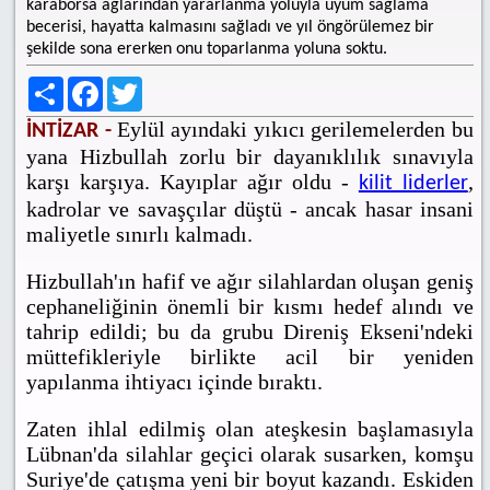
karaborsa ağlarından yararlanma yoluyla uyum sağlama
becerisi, hayatta kalmasını sağladı ve yıl öngörülemez bir
şekilde sona ererken onu toparlanma yoluna soktu.
Share
Facebook
Twitter
Eylül ayındaki yıkıcı gerilemelerden bu
İNTİZAR -
yana Hizbullah zorlu bir dayanıklılık sınavıyla
karşı karşıya. Kayıplar ağır oldu -
,
kilit liderler
kadrolar ve savaşçılar düştü - ancak hasar insani
maliyetle sınırlı kalmadı.
Hizbullah'ın hafif ve ağır silahlardan oluşan geniş
cephaneliğinin önemli bir kısmı hedef alındı ve
tahrip edildi; bu da grubu Direniş Ekseni'ndeki
müttefikleriyle birlikte acil bir yeniden
yapılanma ihtiyacı içinde bıraktı.
Zaten ihlal edilmiş olan ateşkesin başlamasıyla
Lübnan'da silahlar geçici olarak susarken, komşu
Suriye'de çatışma yeni bir boyut kazandı. Eskiden