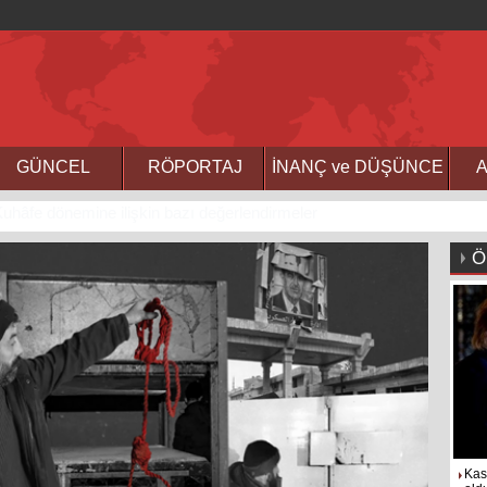
GÜNCEL
RÖPORTAJ
İNANÇ ve DÜŞÜNCE
A
masına hazır olun
Ö
Kas