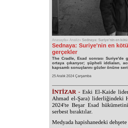
Anasayfa»
Analiz»
Sednaya: Suriye'nin en kötü 
Sednaya: Suriye'nin en kötü
gerçekler
The Cradle, Esad sonrası Suriye'de g
ortaya çıkarıyor; şüpheli iddiaları, 
kapsamlı sonuçlarını gözler önüne seri
25 Aralık 2024 Çarşamba
İNTİZAR -
Eski El-Kaide lide
Ahmad el-Şara) liderliğindeki 
2024'te Beşar Esad hükümetini
serbest bıraktılar.
Medyada hapishanedeki dehşete il