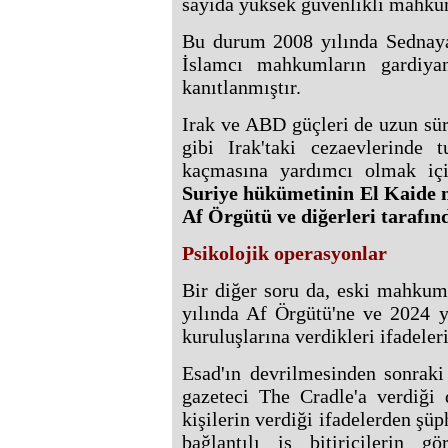
sayıda yüksek güvenlikli mahkum
Bu durum 2008 yılında Sednaya
İslamcı mahkumların gardiya
kanıtlanmıştır.
Irak ve ABD güçleri de uzun sür
gibi Irak'taki cezaevlerinde 
kaçmasına yardımcı olmak içi
Suriye hükümetinin El Kaide m
Af Örgütü ve diğerleri tarafı
Psikolojik operasyonlar
Bir diğer soru da, eski mahkum 
yılında Af Örgütü'ne ve 2024 y
kuruluşlarına verdikleri ifadele
Esad'ın devrilmesinden sonraki
gazeteci The Cradle'a verdiği
kişilerin verdiği ifadelerden şü
bağlantılı iş bitiricilerin g