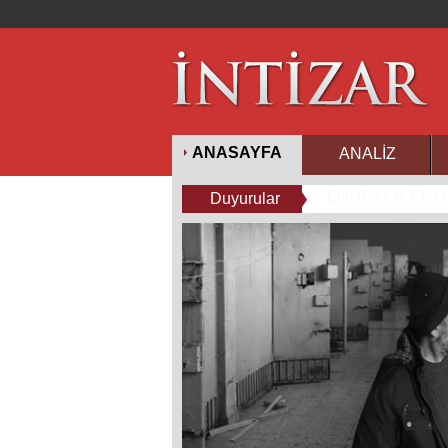
ANASAYFA
ANALİZ
Amerikan iç patla
Duyurular