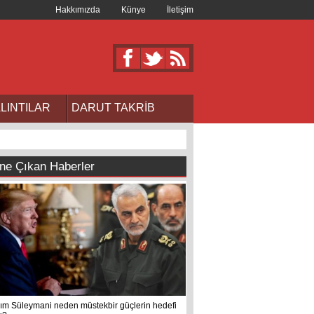
Hakkımızda
Künye
İletişim
LINTILAR
DARUT TAKRİB
ne Çıkan Haberler
ım Süleymani neden müstekbir güçlerin hedefi