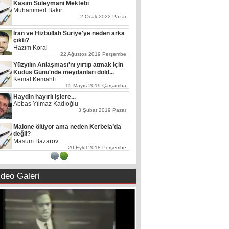
Kasım Süleymani Mektebi
Muhammed Bakır
2 Ocak 2022 Pazar
İran ve Hizbullah Suriye'ye neden arka
çıktı?
Hazım Koral
22 Ağustos 2019 Perşembe
Yüzyılın Anlaşması'nı yırtıp atmak için
Kudüs Günü'nde meydanları dold...
Kemal Kemahlı
15 Mayıs 2019 Çarşamba
Haydin hayırlı işlere...
Abbas Yılmaz Kadıoğlu
3 Şubat 2019 Pazar
Malone ölüyor ama neden Kerbela’da
değil?
Masum Bazarov
20 Eylül 2018 Perşembe
1
2
ideo Galeri