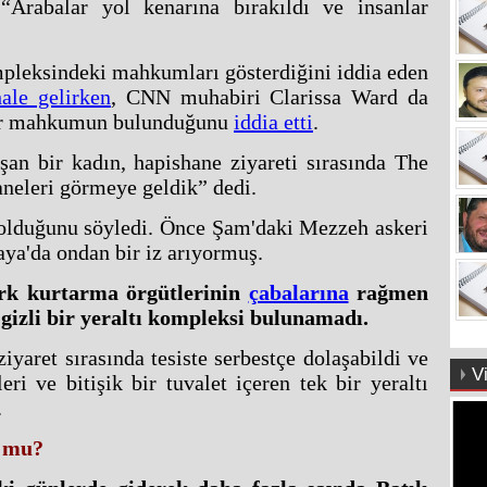
 “Arabalar yol kenarına bırakıldı ve insanlar
mpleksindeki mahkumları gösterdiğini iddia eden
hale gelirken
, CNN muhabiri Clarissa Ward da
 bir mahkumun bulunduğunu
iddia etti
.
şan bir kadın, hapishane ziyareti sırasında The
aneleri görmeye geldik” dedi.
 olduğunu söyledi. Önce Şam'daki Mezzeh askeri
aya'da ondan bir iz arıyormuş.
ürk kurtarma örgütlerinin
çabalarına
rağmen
izli bir yeraltı kompleksi bulunamadı.
iyaret sırasında tesiste serbestçe dolaşabildi ve
V
ri ve bitişik bir tuvalet içeren tek bir yeraltı
.
u mu?