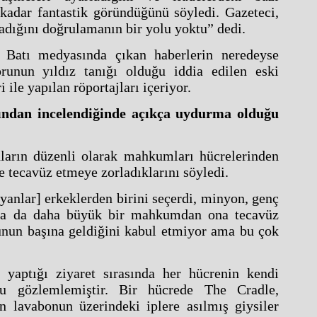
kadar fantastik göründüğünü söyledi. Gazeteci,
dığını doğrulamanın bir yolu yoktu” dedi.
 Batı medyasında çıkan haberlerin neredeyse
unun yıldız tanığı olduğu iddia edilen eski
le yapılan röportajları içeriyor.
kından incelendiğinde açıkça uydurma olduğu
ların düzenli olarak mahkumları hücrelerinden
ne tecavüz etmeye zorladıklarını söyledi.
anlar] erkeklerden birini seçerdi, minyon, genç
Sonra da daha büyük bir mahkumdan ona tecavüz
bunun başına geldiğini kabul etmiyor ama bu çok
yaptığı ziyaret sırasında her hücrenin kendi
nu gözlemlemiştir. Bir hücrede The Cradle,
n lavabonun üzerindeki iplere asılmış giysiler