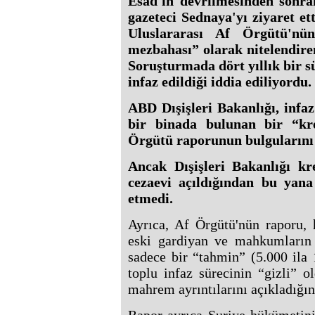
Esad'ın devrilmesinden sonrak
gazeteci Sednaya'yı ziyaret e
Uluslararası Af Örgütü'nü
mezbahası” olarak nitelendir
Soruşturmada dört yıllık bir sü
infaz edildiği iddia ediliyordu.
ABD Dışişleri Bakanlığı, infaz 
bir binada bulunan bir “k
Örgütü raporunun bulgularını 
Ancak Dışişleri Bakanlığı kr
cezaevi açıldığından bu yan
etmedi.
Ayrıca, Af Örgütü'nün raporu, 
eski gardiyan ve mahkumların i
sadece bir “tahmin” (5.000 ila 
toplu infaz sürecinin “gizli” 
mahrem ayrıntılarını açıkladığın