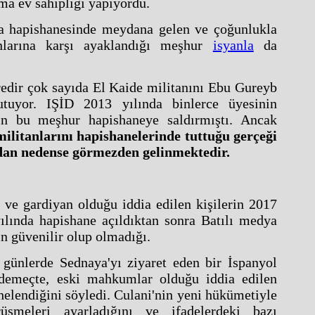
a ev sahipliği yapıyordu.
 hapishanesinde meydana gelen ve çoğunlukla
nlarına karşı ayaklandığı meşhur
isyanla
da
edir çok sayıda El Kaide militanını Ebu Gureyb
tutuyor. IŞİD 2013 yılında binlerce üyesinin
n bu meşhur hapishaneye saldırmıştı. Ancak
ilitanlarını hapishanelerinde tuttuğu gerçeği
ndan nedense görmezden gelinmektedir.
ve gardiyan olduğu iddia edilen kişilerin 2017
ılında hapishane açıldıktan sonra Batılı medya
rin güvenilir olup olmadığı.
 günlerde Sednaya'yı ziyaret eden bir İspanyol
 demeçte, eski mahkumlar olduğu iddia edilen
phelendiğini söyledi. Culani'nin yeni hükümetiyle
örüşmeleri ayarladığını ve ifadelerdeki bazı