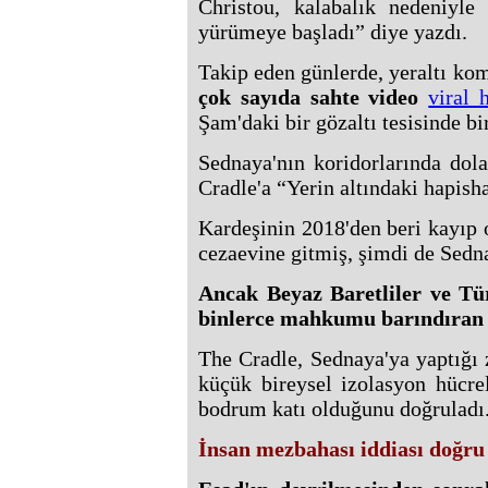
Christou, kalabalık nedeniyle
yürümeye başladı” diye yazdı.
Takip eden günlerde, yeraltı ko
çok sayıda sahte video
viral 
Şam'daki bir gözaltı tesisinde
Sednaya'nın koridorlarında dola
Cradle'a “Yerin altındaki hapish
Kardeşinin 2018'den beri kayıp
cezaevine gitmiş, şimdi de Sedn
Ancak Beyaz Baretliler ve T
binlerce mahkumu barındıran g
The Cradle, Sednaya'ya yaptığı z
küçük bireysel izolasyon hücrele
bodrum katı olduğunu doğruladı
İnsan mezbahası iddiası doğr