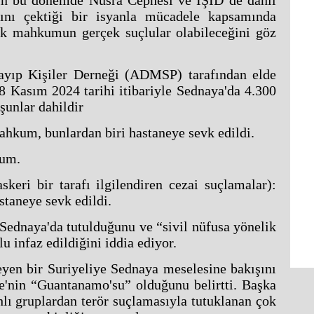
in bu dönemde Nusra Cephesi ve IŞİD de dahil
ını çektiği bir isyanla mücadele kapsamında
ok mahkumun gerçek suçlular olabileceğini göz
yıp Kişiler Derneği (ADMSP) tarafından elde
8 Kasım 2024 tarihi itibariyle Sednaya'da 4.300
unlar dahildir
hkum, bunlardan biri hastaneye sevk edildi.
kum.
eri bir tarafı ilgilendiren cezai suçlamalar):
taneye sevk edildi.
ednaya'da tutulduğunu ve “sivil nüfusa yönelik
lu infaz edildiğini iddia ediyor.
eyen bir Suriyeliye Sednaya meselesine bakışını
e'nin “Guantanamo'su” olduğunu belirtti. Başka
ahlı gruplardan terör suçlamasıyla tutuklanan çok