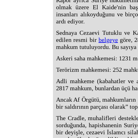
Rapor ayrıca Suriye hükümetin
olmak üzere El Kaide'nin baş
insanları alıkoyduğunu ve birç
ardı ediyor.
Sednaya Cezaevi Tutuklu ve Ka
edilen resmi bir
belgeye
göre, 2
mahkum tutuluyordu. Bu sayıya ş
Askeri saha mahkemesi: 1231 ma
Terörizm mahkemesi: 252 mah
Adli mahkeme (kabahatler ve ask
2817 mahkum, bunlardan üçü has
Ancak Af Örgütü, mahkumların S
bir saldırının parçası olarak” top
The Cradle, muhalifleri destekl
sorduğunda, hapishanenin Suriy
bir deyişle, cezaevi İslamcı sil