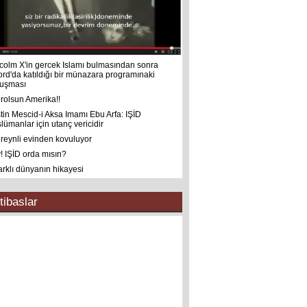
colm X'in gercek Islamı bulmasından sonra
ord'da katıldığı bir münazara programınaki
uşması
rolsun Amerika!!
istin Mescid-i Aksa Imamı Ebu Arfa: IŞİD
lümanlar için utanç vericidir
reynli evinden kovuluyor
! IŞİD orda mısın?
farklı dünyanın hikayesi
tibaslar