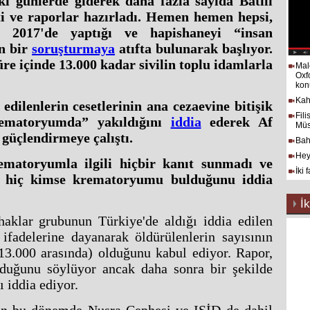
i günlerde giderek daha fazla sayıda Batılı
tti ve raporlar hazırladı. Hemen hemen hepsi,
n 2017'de yaptığı ve hapishaneyi “insan
en bir
soruşturmaya
atıfta bulunarak başlıyor.
re içinde 13.000 kadar sivilin toplu idamlarla
Mal
Oxf
kon
Kah
edilenlerin cesetlerinin ana cezaevine bitişik
Fil
rematoryumda” yakıldığını
iddia
ederek Af
Müs
güçlendirmeye çalıştı.
Bah
Hey
ematoryumla ilgili hiçbir kanıt sunmadı ve
İki 
a hiç kimse krematoryumu bulduğunu iddia
İk
haklar grubunun Türkiye'de aldığı iddia edilen
fadelerine dayanarak öldürülenlerin sayısının
13.000 arasında) olduğunu kabul ediyor. Rapor,
olduğunu söylüyor ancak daha sonra bir şekilde
ı iddia ediyor.