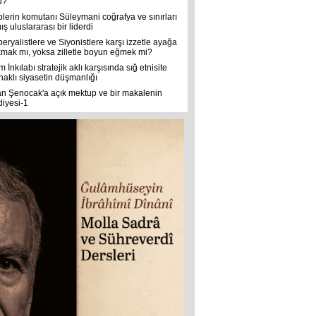
u?
plerin komutanı Süleymani coğrafya ve sınırları
ş uluslararası bir liderdi
eryalistlere ve Siyonistlere karşı izzetle ayağa
kmak mı, yoksa zilletle boyun eğmek mi?
m İnkılabı stratejik aklı karşısında sığ etnisite
naklı siyasetin düşmanlığı
an Şenocak'a açık mektup ve bir makalenin
diyesi-1