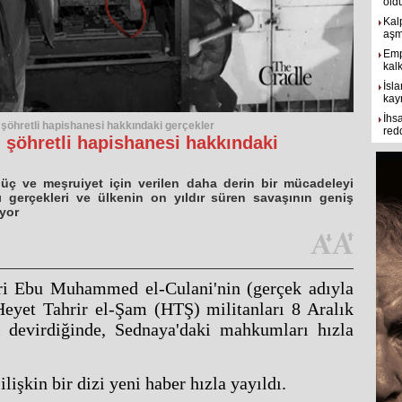
old
Kal
aşmı
Emp
kal
İsla
kay
İhs
şöhretli hapishanesi hakkındaki gerçekler
red
 şöhretli hapishanesi hakkındaki
üç ve meşruiyet için verilen daha derin bir mücadeleyi
acı gerçekleri ve ülkenin on yıldır süren savaşının geniş
yor
ri Ebu Muhammed el-Culani'nin (gerçek adıyla
Heyet Tahrir el-Şam (HTŞ) militanları 8 Aralık
 devirdiğinde, Sednaya'daki mahkumları hızla
işkin bir dizi yeni haber hızla yayıldı.