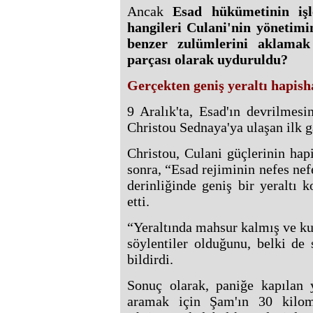
Ancak
Esad hükümetinin işle
hangileri Culani'nin yönetimi
benzer zulümlerini aklamak
parçası olarak uyduruldu?
Gerçekten geniş yeraltı hapis
9 Aralık'ta, Esad'ın devrilmes
Christou Sednaya'ya ulaşan ilk g
Christou, Culani güçlerinin hap
sonra, “Esad rejiminin nefes ne
derinliğinde geniş bir yeraltı 
etti.
“Yeraltında mahsur kalmış ve k
söylentiler olduğunu, belki de 
bildirdi.
Sonuç olarak, paniğe kapılan y
aramak için Şam'ın 30 kilome