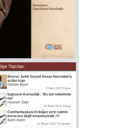
öşe Yazıları
Beyrut: Şehit Seyyid Hasan Nasrallah'a
açılan kapı
Gürkan Biçen
2 Mart 2025 Pazar
İşgüzarın Kurnazlığı : ‘Bu işin tabiatında
var’
Hüseyin Zilan
16 Ekim 2022 Pazar
Cumhurbaşkanı Erdoğan yeni rejimin
kurucusu değil emanetçisidir..!!!
Bahir Aydın
12 Mayıs 2022 Perşembe