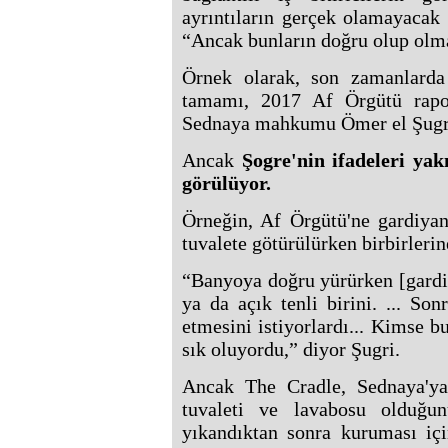
ayrıntıların gerçek olamayacak 
“Ancak bunların doğru olup olma
Örnek olarak, son zamanlarda
tamamı, 2017 Af Örgütü rapor
Sednaya mahkumu Ömer el Şugri i
Ancak
Şogre'nin ifadeleri ya
görülüyor.
Örneğin, Af Örgütü'ne gardiyan
tuvalete götürülürken birbirleri
“Banyoya doğru yürürken [gardiy
ya da açık tenli birini. ... 
etmesini istiyorlardı... Kimse 
sık oluyordu,” diyor Şugri.
Ancak The Cradle, Sednaya'ya 
tuvaleti ve lavabosu olduğu
yıkandıktan sonra kuruması içi