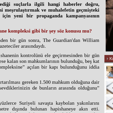
diği suçlarla ilgili hangi haberler doğru,
ni meşrulaştırmak ve muhalefetin geçmişteki
 için yeni bir propaganda kampanyasının
hane kompleksi gibi bir şey söz konusu mu?
inden bir gün sonra, The Guardian'dan William
azeteciler arasındaydı.
ishanenin kontrolünü ele geçirmesinden bir gün
K
fese kalan son mahkumlarının bulunduğu, beş kat
kompleksine” açılan bir kapı bulunduğunu iddia
urtarılması gereken 1.500 mahkum olduğuna dair
sevdiklerinizin de bunların arasında olduğunu”
üzlerce Suriyeli savaşta kaybolan yakınlarını
tre dışında bulunan hapishaneye akın etti.