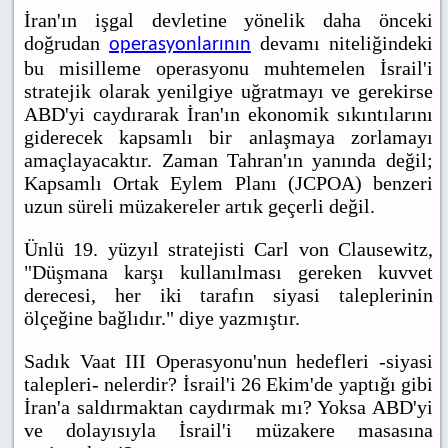
İran'ın işgal devletine yönelik daha önceki
doğrudan
devamı niteliğindeki
operasyonlarının
bu misilleme operasyonu muhtemelen İsrail'i
stratejik olarak yenilgiye uğratmayı ve gerekirse
ABD'yi caydırarak İran'ın ekonomik sıkıntılarını
giderecek kapsamlı bir anlaşmaya zorlamayı
amaçlayacaktır. Zaman Tahran'ın yanında değil;
Kapsamlı Ortak Eylem Planı (JCPOA) benzeri
uzun süreli müzakereler artık geçerli değil.
Ünlü 19. yüzyıl stratejisti Carl von Clausewitz,
"Düşmana karşı kullanılması gereken kuvvet
derecesi, her iki tarafın siyasi taleplerinin
ölçeğine bağlıdır." diye yazmıştır.
Sadık Vaat III Operasyonu'nun hedefleri -siyasi
talepleri- nelerdir? İsrail'i 26 Ekim'de yaptığı gibi
İran'a saldırmaktan caydırmak mı? Yoksa ABD'yi
ve dolayısıyla İsrail'i müzakere masasına