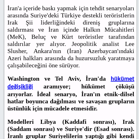
İran'a içeride baskı yapmak için tehdit senaryoları
arasında Suriye'deki Türkiye destekli teröristlerin
Irak Şii liderliğindeki direniş gruplarına
saldırması ve İran içinde Halkın Mücahitleri
(MeK), Beluç ve Kürt teröristler tarafından
saldırılar yer alıyor. Jeopolitik analist Lee
Slusher, Ankara'nın (İran) Azerbaycan'ındaki
Azeri halkları arasında da huzursuzluk yaratmaya
çalışabileceğini öne sürüyor.
Washington ve Tel Aviv, İran'da
hükümet
aramıyor; hükümet çöküşü
değişikliği
arıyorlar. İdeal senaryo, İran'ın etnik-dilsel
hatlar boyunca dağılması ve savaşan grupların
üstünlük için mücadele etmesidir.
Modelleri Libya (Kaddafi sonrası), Irak
(Saddam sonrası) ve Suriye'dir (Esad sonrası).
İranlı gruplar Suriyelilerin yaptığı gibi kendi