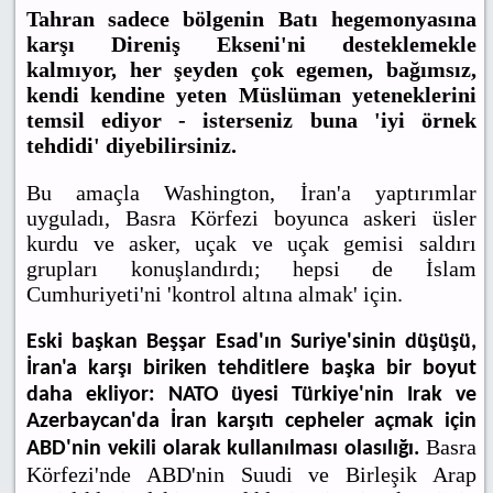
Tahran sadece bölgenin Batı hegemonyasına
karşı Direniş Ekseni'ni desteklemekle
kalmıyor, her şeyden çok egemen, bağımsız,
kendi kendine yeten Müslüman yeteneklerini
temsil ediyor - isterseniz buna 'iyi örnek
tehdidi' diyebilirsiniz.
Bu amaçla Washington, İran'a yaptırımlar
uyguladı, Basra Körfezi boyunca askeri üsler
kurdu ve asker, uçak ve uçak gemisi saldırı
grupları konuşlandırdı; hepsi de İslam
Cumhuriyeti'ni 'kontrol altına almak' için.
Eski başkan Beşşar Esad'ın Suriye'sinin düşüşü,
İran'a karşı biriken tehditlere başka bir boyut
daha ekliyor: NATO üyesi Türkiye'nin Irak ve
Azerbaycan'da İran karşıtı cepheler açmak için
Basra
ABD'nin vekili olarak kullanılması olasılığı.
Körfezi'nde ABD'nin Suudi ve Birleşik Arap