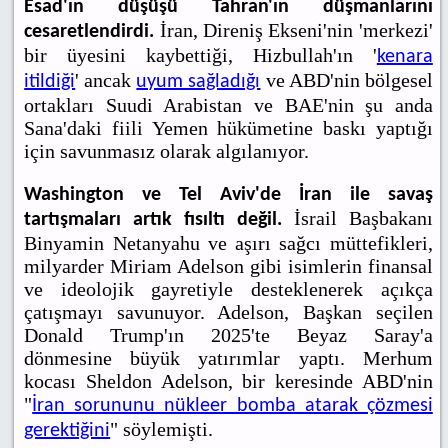
Esad'ın düşüşü Tahran'ın düşmanlarını
İran, Direniş Ekseni'nin 'merkezi'
cesaretlendirdi.
bir üyesini kaybettiği, Hizbullah'ın '
kenara
' ancak
ve ABD'nin bölgesel
itildiği
uyum sağladığı
ortakları Suudi Arabistan ve BAE'nin şu anda
Sana'daki fiili Yemen hükümetine baskı yaptığı
için savunmasız olarak algılanıyor.
Washington ve Tel Aviv'de İran ile savaş
İsrail Başbakanı
tartışmaları artık fısıltı değil.
Binyamin Netanyahu ve aşırı sağcı müttefikleri,
milyarder Miriam Adelson gibi isimlerin finansal
ve ideolojik gayretiyle desteklenerek açıkça
çatışmayı savunuyor. Adelson, Başkan seçilen
Donald Trump'ın 2025'te Beyaz Saray'a
dönmesine büyük yatırımlar yaptı. Merhum
kocası Sheldon Adelson, bir keresinde ABD'nin
"
İran sorununu nükleer bomba atarak çözmesi
" söylemişti.
gerektiğini