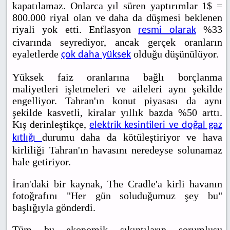
kapatılamaz. Onlarca yıl süren yaptırımlar 1$ =
800.000 riyal olan ve daha da düşmesi beklenen
riyali yok etti. Enflasyon
%33
resmi olarak
civarında seyrediyor, ancak gerçek oranların
eyaletlerde
olduğu düşünülüyor.
çok daha yüksek
Yüksek faiz oranlarına bağlı borçlanma
maliyetleri işletmeleri ve aileleri aynı şekilde
engelliyor. Tahran'ın konut piyasası da aynı
şekilde kasvetli, kiralar yıllık bazda %50 arttı.
Kış derinleştikçe,
elektrik kesintileri ve doğal gaz
durumu daha da kötüleştiriyor ve hava
kıtlığı
kirliliği Tahran'ın havasını neredeyse solunamaz
hale getiriyor.
İran'daki bir kaynak, The Cradle'a kirli havanın
fotoğrafını "Her gün soluduğumuz şey bu"
başlığıyla gönderdi.
Tüm bu ekonomik sıkıntıların sorumlusu