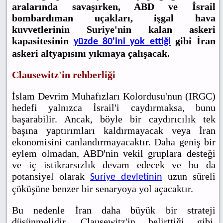
aralarında savaşırken, ABD ve İsrail
bombardıman uçakları, işgal hava
kuvvetlerinin Suriye'nin kalan askeri
kapasitesinin
gibi İran
yüzde 80'ini yok ettiği
askeri altyapısını yıkmaya çalışacak.
Clausewitz'in rehberliği
İslam Devrim Muhafızları Kolordusu'nun (IRGC)
hedefi yalnızca İsrail'i caydırmaksa, bunu
başarabilir. Ancak, böyle bir caydırıcılık tek
başına yaptırımları kaldırmayacak veya İran
ekonomisini canlandırmayacaktır. Daha geniş bir
eylem olmadan, ABD'nin vekil gruplara desteği
ve iç istikrarsızlık devam edecek ve bu da
potansiyel olarak
uzun süreli
Suriye devletinin
çöküşüne benzer bir senaryoya yol açacaktır.
Bu nedenle İran daha büyük bir strateji
düşünmelidir. Clausewitz'in belirttiği gibi,