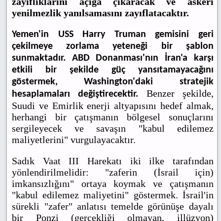
zayıflıklarını açığa çıkaracak ve askeri
yenilmezlik yanılsamasını zayıflatacaktır.
Yemen'in USS Harry Truman gemisini geri
çekilmeye zorlama yeteneği bir şablon
sunmaktadır. ABD Donanması'nın İran'a karşı
etkili bir şekilde güç yansıtamayacağını
göstermek, Washington'daki stratejik
Benzer şekilde,
hesaplamaları değiştirecektir.
Suudi ve Emirlik enerji altyapısını hedef almak,
herhangi bir çatışmanın bölgesel sonuçlarını
sergileyecek ve savaşın "kabul edilemez
maliyetlerini" vurgulayacaktır.
Sadık Vaat III Harekatı iki ilke tarafından
yönlendirilmelidir: "zaferin (İsrail için)
imkansızlığını" ortaya koymak ve çatışmanın
"kabul edilemez maliyetini" göstermek. İsrail'in
sürekli "zafer" anlatısı temelde görünüşe dayalı
bir Ponzi (gerçekliği olmayan, illüzyon)