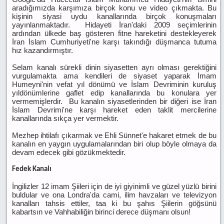
aradığımızda karşımıza birçok konu ve video çıkmakta. Bu
kişinin siyasi uydu kanallarında birçok konuşmaları
yayınlanmaktadır. Hidayeti İran'daki 2009 seçimlerinin
ardından ülkede baş gösteren fitne hareketini destekleyerek
İran İslam Cumhuriyeti'ne karşı takındığı düşmanca tutuma
hız kazandırmıştır.
Selam kanalı sürekli dinin siyasetten ayrı olması gerektiğini
vurgulamakta ama kendileri de siyaset yaparak İmam
Humeyni'nin vefat yıl dönümü ve İslam Devriminin kuruluş
yıldönümlerine gaflet edip kanallarında bu konulara yer
vermemişlerdir. Bu kanalın siyasetlerinden bir diğeri ise İran
İslam Devrimi'ne karşı hareket eden taklit mercilerine
kanallarında sıkça yer vermektir.
Mezhep ihtilafı çıkarmak ve Ehli Sünnet'e hakaret etmek de bu
kanalın en yaygın uygulamalarından biri olup böyle olmaya da
devam edecek gibi gözükmektedir.
Fedek Kanalı
İngilizler 12 imam Şiileri için de iyi giyinimli ve güzel yüzlü birini
buldular ve ona Londra'da cami, ilim havzaları ve televizyon
kanalları tahsis ettiler, taa ki bu şahıs Şiilerin göğsünü
kabartsın ve Vahhabiliğin birinci derece düşmanı olsun!