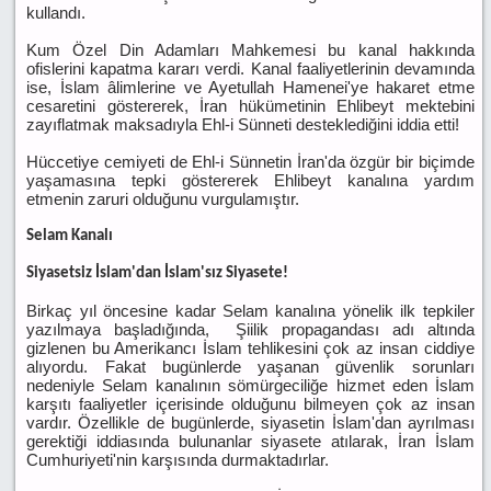
kullandı.
Kum Özel Din Adamları Mahkemesi bu kanal hakkında
ofislerini kapatma kararı verdi. Kanal faaliyetlerinin devamında
ise, İslam âlimlerine ve Ayetullah Hamenei'ye hakaret etme
cesaretini göstererek, İran hükümetinin Ehlibeyt mektebini
zayıflatmak maksadıyla Ehl-i Sünneti desteklediğini iddia etti!
Hüccetiye cemiyeti de Ehl-i Sünnetin İran'da özgür bir biçimde
yaşamasına tepki göstererek Ehlibeyt kanalına yardım
etmenin zaruri olduğunu vurgulamıştır.
Selam Kanalı
Siyasetsiz İslam'dan İslam'sız Siyasete!
Birkaç yıl öncesine kadar Selam kanalına yönelik ilk tepkiler
yazılmaya başladığında, Şiilik propagandası adı altında
gizlenen bu Amerikancı İslam tehlikesini çok az insan ciddiye
alıyordu. Fakat bugünlerde yaşanan güvenlik sorunları
nedeniyle Selam kanalının sömürgeciliğe hizmet eden İslam
karşıtı faaliyetler içerisinde olduğunu bilmeyen çok az insan
vardır. Özellikle de bugünlerde, siyasetin İslam'dan ayrılması
gerektiği iddiasında bulunanlar siyasete atılarak, İran İslam
Cumhuriyeti'nin karşısında durmaktadırlar.