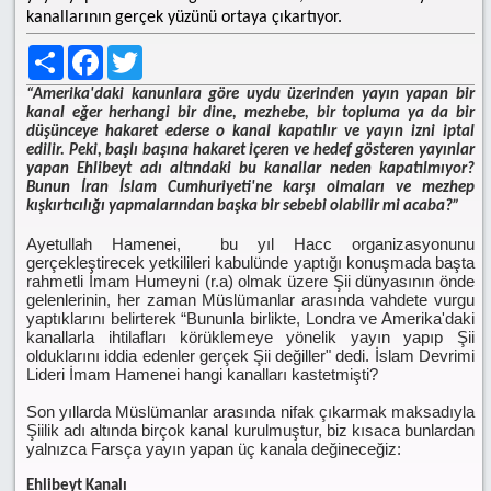
kanallarının gerçek yüzünü ortaya çıkartıyor.
Share
Facebook
Twitter
“Amerika'daki kanunlara göre uydu üzerinden yayın yapan bir
kanal eğer herhangi bir dine, mezhebe, bir topluma ya da bir
düşünceye hakaret ederse o kanal kapatılır ve yayın izni iptal
edilir. Peki, başlı başına hakaret içeren ve hedef gösteren yayınlar
yapan Ehlibeyt adı altındaki bu kanallar neden kapatılmıyor?
Bunun İran İslam Cumhuriyeti'ne karşı olmaları ve mezhep
kışkırtıcılığı yapmalarından başka bir sebebi olabilir mi acaba?”
Ayetullah Hamenei, bu yıl Hacc organizasyonunu
gerçekleştirecek yetkilileri kabulünde yaptığı konuşmada başta
rahmetli İmam Humeyni (r.a) olmak üzere Şii dünyasının önde
gelenlerinin, her zaman Müslümanlar arasında vahdete vurgu
yaptıklarını belirterek “Bununla birlikte, Londra ve Amerika'daki
kanallarla ihtilafları körüklemeye yönelik yayın yapıp Şii
olduklarını iddia edenler gerçek Şii değiller" dedi. İslam Devrimi
Lideri İmam Hamenei hangi kanalları kastetmişti?
Son yıllarda Müslümanlar arasında nifak çıkarmak maksadıyla
Şiilik adı altında birçok kanal kurulmuştur, biz kısaca bunlardan
yalnızca Farsça yayın yapan üç kanala değineceğiz:
Ehlibeyt Kanalı