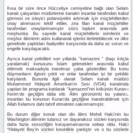
Kısa bir süre önce Hüccetiye cemiyetine bağlı olan Selam
kanalı çalışanları müdürlerine kanalın insanlar tarafından kabul
görmesi ve izleyici potansiyelini artırmak için müçtehitlerden
onay alınmasını teklif ettiler, zira filan kanal müçtehitler
tarafından onaylanmamıştır sözü toplum arasında pek
meşhurdur. Bu sayede kanal müçtehitlerin isimlerini ve
meşhur âlimlerin adını kullanarak işlerini ilerletebilecek ve ülke
genelinde yaptıkları faaliyetler karşısında da daha az sorun ve
engelle karşılaşacaktı.
Ayrıca kanal yetkilileri son yıllarda ''kamazeni ‘' (başı kılıçla
yaralamak) konusunu İslam gelenekleri arasında kabul
ettirmek maksadıyla inanılmaz çaba gösterdiler. Bu konu
düşmanların ilgisini çekti ve onlar tarafından iyi bir şekilde
karşılandı. Bununla ilgili olarak Selam kanalı müdürü
Muhammed Hidayeti Amerikan'ın Sesi (VOA) kanalında
yapılan bir programa katılarak ‘'kamazeni”nin kökünün Kuran-ı
Kerim'de geçtiğini iddia etti. Âlim görünümlü bu yalancı,
insanları bu konunun Kuran'da geçtiğine inandırabilmek için
Allah Kelamını dahi tahrif etmekten sakınmamıştır.
Bu durum diğer konuk olan din âlimi Mehdi Halci'nin bu
Washington âliminin tutarsız ve dayanaksız sözleri karşısında
daha fazla sessizliğini koruyamamasına sebep oldu. Halci
“Hidayeti Bey'in sözleri kesinlikle yanlıştır ve o bu sözlerle