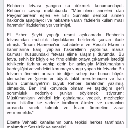
Rehberin fetvası yangına su dökmek konumundaydı.
Rehber'in cevap mektubunda “Müminlerin anneleri olan
Peygamberlerin eşleri ve Ehli Sünnetin sembol isimleri
hakkında aşağılayıcı ve hakarete varan ifadelerin kullanılması
haramdır” ifadelerine yer verilmişti.
El Ezher Şeyhi yaptığı resmi açıklamada Rehber'in
fetvasından mutluluk duyduklarını belirterek şunları ifade
etmişti: “İmam Hamenei'nin sahabelere ve Resulü Ekremin
hanımlarına karşı yapılan hakaretlerin yaptırıma maruz
kalması hususundaki fetvası elime ulaşmış durumda. Bu
fetva, sahih bir bilgiyle ve fitne ehlinin ortaya çıkarmak istediği
tehlikenin farkına varılıp derin bir anlayışla Müslümanların
kardeşliğini ve vahdetini korumaya vurgu yapan bir fetvadır. Bu
fetvanın önemini artıran bir diğer sebep ise bunun büyük
ulemadan ve Şiilerin en büyük taklit mercilerinden ve İran
İslam Cumhuriyeti'nin büyük Rehberi tarafından yazılmış
olmasıdır. Ben ilmi konumda olmam ve taşıdığım şer'i
sorumluluk nedeniyle şunları söylemek istiyorum:
Müslümanların vahdeti için çabalamak vaciptir, mezhepler
arası ihtilaflar ise sadece tarafların âlimleri ve uzmanları
arasında sınırlı kalmalı ve İslam ümmetine zarar
vermemelidir.”
Elbette Vahhabi kanallarının buna tepkisi herkes tarafından
malumdur: Sessizlik ve sansür!