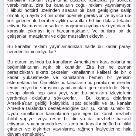
varabilirsiniz, zira bu kanalların çoğu reklam yayınlamıyor.
Hâlbuki hotbird üzerinden sıradan bir bant genişliğine sahip
olmak için ayda 28 bin dolar ödemek gerekiyor ve ayrıca up-
link giderleri ile beraber aylık masrafları 60 bin dolara tekabül
ediyor. Bu masraflar sadece programın uyduya ve uydudan da
karasala çıkması için harcanmaktadır. Ve bunlara bir de
çalışanları maaşlarını ve diğer masrafları ekleyin...
Bu kanallar reklam yayınlamadıkları halde bu kadar parayı
nereden temin ediyorlar?
Bu durum aslında bu kanalların Amerika'nın kara dolarlarına
bağımlılıklarının açık bir kanıtıdır. Zira her ne zaman
parasızlıktan sıkıntı çekseler, kanallarının kalitesi de bir o
kadar yükselmekte ve kanallarına hemen bir yenisini
eklemektedirler. Öncelikle bu kanalların bu paraları nerelerden
temin ediyorlar sorusunu yanıtlamaları gerekmektedir. Gerçi
cevap olarak hep aynı şeyi, yani bu paraların izleyicilerin
yardımları olduğunu söylüyorlar. Bu kanala dolarların
Amerika'dan geldiği kolaylıkla ispat edilebilir ve bu kanalın
Amerika tarafından desteklendiğine dair şu kanıtı sunabiliriz.
Uydu kanallarının kanunlarına göre eğer bir kanal mezhebi
ihtilaf yapıyor veya resmi bir din ya da mezhebe hakaret
ediyorsa, yayını anında kesilir, ama bu kanallar bütün bu ihtilaf
çıkarıcı ve kışkırtıcı yayınlarına rağmen faaliyetlerine hala
devam etmekteler.''