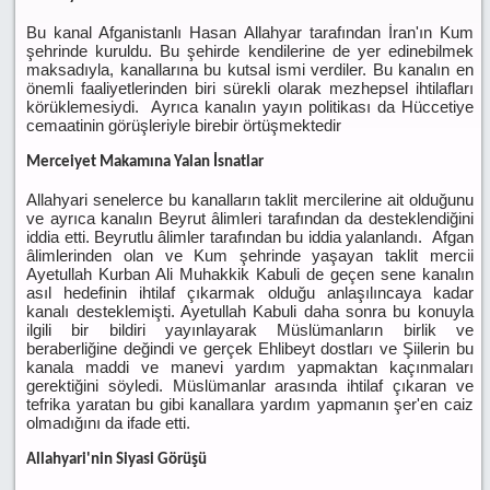
Bu kanal Afganistanlı Hasan Allahyar tarafından İran'ın Kum
şehrinde kuruldu. Bu şehirde kendilerine de yer edinebilmek
maksadıyla, kanallarına bu kutsal ismi verdiler. Bu kanalın en
önemli faaliyetlerinden biri sürekli olarak mezhepsel ihtilafları
körüklemesiydi. Ayrıca kanalın yayın politikası da Hüccetiye
cemaatinin görüşleriyle birebir örtüşmektedir
Merceiyet Makamına Yalan İsnatlar
Allahyari senelerce bu kanalların taklit mercilerine ait olduğunu
ve ayrıca kanalın Beyrut âlimleri tarafından da desteklendiğini
iddia etti. Beyrutlu âlimler tarafından bu iddia yalanlandı. Afgan
âlimlerinden olan ve Kum şehrinde yaşayan taklit mercii
Ayetullah Kurban Ali Muhakkik Kabuli de geçen sene kanalın
asıl hedefinin ihtilaf çıkarmak olduğu anlaşılıncaya kadar
kanalı desteklemişti. Ayetullah Kabuli daha sonra bu konuyla
ilgili bir bildiri yayınlayarak Müslümanların birlik ve
beraberliğine değindi ve gerçek Ehlibeyt dostları ve Şiilerin bu
kanala maddi ve manevi yardım yapmaktan kaçınmaları
gerektiğini söyledi. Müslümanlar arasında ihtilaf çıkaran ve
tefrika yaratan bu gibi kanallara yardım yapmanın şer'en caiz
olmadığını da ifade etti.
Allahyari'nin Siyasi Görüşü