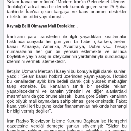
Selam kanalının müdürü ''Modern İran'ın Geleneksel Uleması
Topluluğu'' adı altında bir dernek kurarak geçen sene 25 Şubat
tarihinde İran'da çıkan kargaşa ve kaos ortamını destekler
nitelikte bir bildiri yayınlamıştı.
Kaynağı Belli Olmayan Mali Destekler...
İranlıların para transferleri ile ilgili yaşadıkları kısıtlamalar
hakkında dünyada her gün yeni bir haber çıkarken, Selam
kanalı Almanya, Amerika, Avustralya, Dubai vs... hesap
numaralarına her gün bir yenisini eklemekte ve aslında
böylelikle yayın akışını izleyicilerinin yardımlarıyla sürdürdüğü
izlenimini vermek istemektedir.
İletişim Uzmanı Mercan Hüseyni bu konuyla ilgili olarak şunları
yazdı: ''Selam kanalı hotbird üzerinden yayın yapıyor. Hotbird
bu kanallardan aylık kira bedeli olarak çok yüksek meblağlar
talep etmekte. Bu kanalların sınırlı bir şekilde reklam
yapabileceklerini ve kanalın yönetimi ve diğer alanlardaki
masraflarını da göz önüne alırsak, buna göre Selam kanalının
çok büyük mali kaynaklara sahip olması gerekmektedir. Fakat
kanal yetkilileri bu güne kadar finansmanları hakkında herhangi
bir bilgi vermiş değiller''.
İran Radyo Televizyon İzleme Kurumu Başkanı ise Hemşehri
gazetesine verdiği demeçte şunları söylemişti: ''Sizler bu
kanalların reklam yayınlarına bakarak rahatlıkla şu sonuca