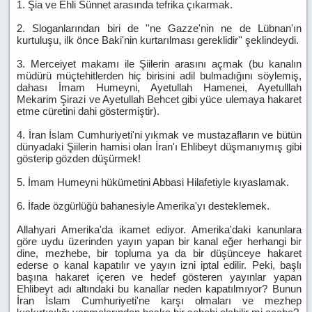
1. Şia ve Ehli Sünnet arasında tefrika çıkarmak.
2. Sloganlarından biri de ''ne Gazze'nin ne de Lübnan'ın
kurtuluşu, ilk önce Baki'nin kurtarılması gereklidir'' şeklindeydi.
3. Merceiyet makamı ile Şiilerin arasını açmak (bu kanalın
müdürü müçtehitlerden hiç birisini adil bulmadığını söylemiş,
dahası İmam Humeyni, Ayetullah Hamenei, Ayetulllah
Mekarim Şirazi ve Ayetullah Behcet gibi yüce ulemaya hakaret
etme cüretini dahi göstermiştir).
4. İran İslam Cumhuriyeti'ni yıkmak ve mustazafların ve bütün
dünyadaki Şiilerin hamisi olan İran'ı Ehlibeyt düşmanıymış gibi
gösterip gözden düşürmek!
5. İmam Humeyni hükümetini Abbasi Hilafetiyle kıyaslamak.
6. İfade özgürlüğü bahanesiyle Amerika'yı desteklemek.
Allahyari Amerika'da ikamet ediyor. Amerika'daki kanunlara
göre uydu üzerinden yayın yapan bir kanal eğer herhangi bir
dine, mezhebe, bir topluma ya da bir düşünceye hakaret
ederse o kanal kapatılır ve yayın izni iptal edilir. Peki, başlı
başına hakaret içeren ve hedef gösteren yayınlar yapan
Ehlibeyt adı altındaki bu kanallar neden kapatılmıyor? Bunun
İran İslam Cumhuriyeti'ne karşı olmaları ve mezhep