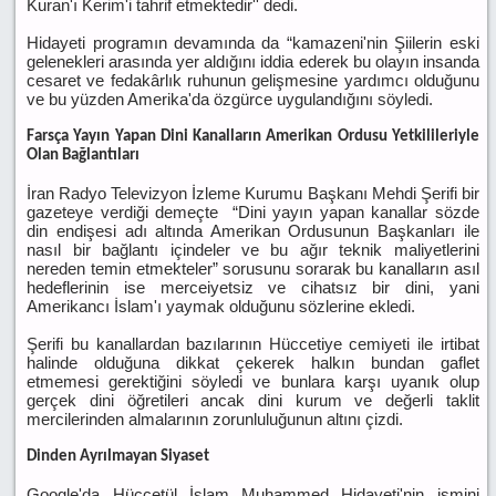
Kuran'ı Kerim'i tahrif etmektedir'' dedi.
Hidayeti programın devamında da “kamazeni'nin Şiilerin eski
gelenekleri arasında yer aldığını iddia ederek bu olayın insanda
cesaret ve fedakârlık ruhunun gelişmesine yardımcı olduğunu
ve bu yüzden Amerika'da özgürce uygulandığını söyledi.
Farsça Yayın Yapan Dini Kanalların Amerikan Ordusu Yetkilileriyle
Olan Bağlantıları
İran Radyo Televizyon İzleme Kurumu Başkanı Mehdi Şerifi bir
gazeteye verdiği demeçte “Dini yayın yapan kanallar sözde
din endişesi adı altında Amerikan Ordusunun Başkanları ile
nasıl bir bağlantı içindeler ve bu ağır teknik maliyetlerini
nereden temin etmekteler” sorusunu sorarak bu kanalların asıl
hedeflerinin ise merceiyetsiz ve cihatsız bir dini, yani
Amerikancı İslam'ı yaymak olduğunu sözlerine ekledi.
Şerifi bu kanallardan bazılarının Hüccetiye cemiyeti ile irtibat
halinde olduğuna dikkat çekerek halkın bundan gaflet
etmemesi gerektiğini söyledi ve bunlara karşı uyanık olup
gerçek dini öğretileri ancak dini kurum ve değerli taklit
mercilerinden almalarının zorunluluğunun altını çizdi.
Dinden Ayrılmayan Siyaset
Google'da Hüccetül İslam Muhammed Hidayeti'nin ismini