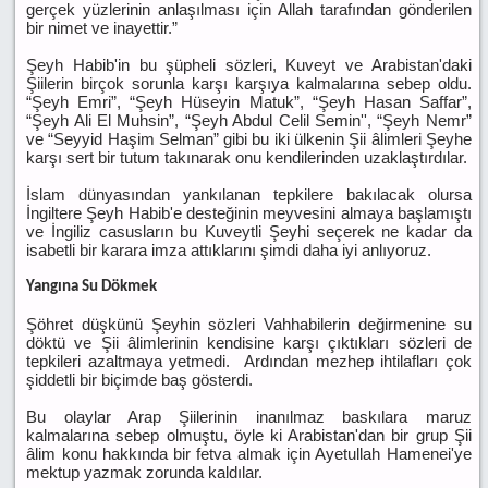
gerçek yüzlerinin anlaşılması için Allah tarafından gönderilen
bir nimet ve inayettir.”
Şeyh Habib'in bu şüpheli sözleri, Kuveyt ve Arabistan'daki
Şiilerin birçok sorunla karşı karşıya kalmalarına sebep oldu.
“Şeyh Emri”, “Şeyh Hüseyin Matuk”, “Şeyh Hasan Saffar”,
“Şeyh Ali El Muhsin”, “Şeyh Abdul Celil Semin'', “Şeyh Nemr”
ve “Seyyid Haşim Selman” gibi bu iki ülkenin Şii âlimleri Şeyhe
karşı sert bir tutum takınarak onu kendilerinden uzaklaştırdılar.
İslam dünyasından yankılanan tepkilere bakılacak olursa
İngiltere Şeyh Habib'e desteğinin meyvesini almaya başlamıştı
ve İngiliz casusların bu Kuveytli Şeyhi seçerek ne kadar da
isabetli bir karara imza attıklarını şimdi daha iyi anlıyoruz.
Yangına Su Dökmek
Şöhret düşkünü Şeyhin sözleri Vahhabilerin değirmenine su
döktü ve Şii âlimlerinin kendisine karşı çıktıkları sözleri de
tepkileri azaltmaya yetmedi. Ardından mezhep ihtilafları çok
şiddetli bir biçimde baş gösterdi.
Bu olaylar Arap Şiilerinin inanılmaz baskılara maruz
kalmalarına sebep olmuştu, öyle ki Arabistan'dan bir grup Şii
âlim konu hakkında bir fetva almak için Ayetullah Hamenei'ye
mektup yazmak zorunda kaldılar.