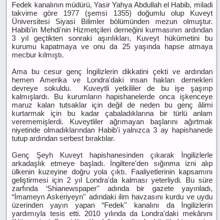
Fedek kanalının müdürü, Yasir Yahya Abdullah el Habib, miladi
takvime göre 1977 (şemsi 1355) doğumlu olup Kuveyt
Üniversitesi Siyasi Bilimler bölümünden mezun olmuştur.
Habib'in Mehdi'nin Hizmetçileri derneğini kurmasının ardından
3 yıl geçtikten sonraki aşırılıkları, Kuveyt hükümetini bu
kurumu kapatmaya ve onu da 25 yaşında hapse atmaya
mecbur kılmıştı.
Ama bu cesur genç İngilizlerin dikkatini çekti ve ardından
hemen Amerika ve Londra'daki insan hakları dernekleri
devreye sokuldu. Kuveytli yetkililer de bu işe şaşırıp
kalmışlardı. Bu kurumların hapishanelerde onca işkenceye
maruz kalan tutsaklar için değil de neden bu genç âlimi
kurtarmak için bu kadar çabaladıklarına bir türlü anlam
verememişlerdi. Kuveytliler ağrımayan başlarını ağırtmak
niyetinde olmadıklarından Habib'i yalnızca 3 ay hapishanede
tutup ardından serbest bıraktılar.
Genç Şeyh Kuveyt hapishanesinden çıkarak İngilizlerle
arkadaşlık etmeye başladı. İngiltere'den sığınma izni alıp
ülkenin kuzeyine doğru yola çıktı. Faaliyetlerinin kapsamını
geliştirmesi için 2 yıl Londra'da kalması yeterliydi. Bu süre
zarfında ‘Shianewspaper'' adında bir gazete yayınladı,
“İmameyn Askeriyeyn'' adındaki ilim havzasını kurdu ve uydu
üzerinden yayın yapan “Fedek'' kanalını da İngilizlerin
yardımıyla tesis etti. 2010 yılında da Londra'daki mekânını