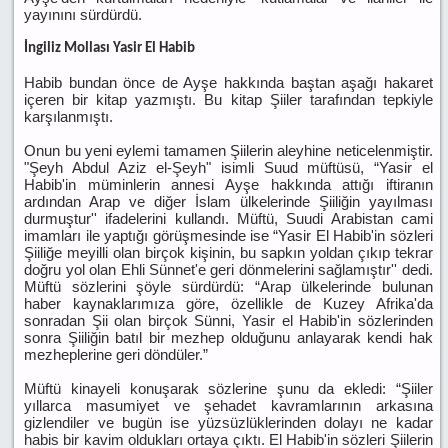
yayınını sürdürdü.
İngiliz Mollası Yasir El Habib
Habib bundan önce de Ayşe hakkında baştan aşağı hakaret
içeren bir kitap yazmıştı. Bu kitap Şiiler tarafından tepkiyle
karşılanmıştı.
Onun bu yeni eylemi tamamen Şiilerin aleyhine neticelenmiştir.
"Şeyh Abdul Aziz el-Şeyh" isimli Suud müftüsü, “Yasir el
Habib'in müminlerin annesi Ayşe hakkında attığı iftiranın
ardından Arap ve diğer İslam ülkelerinde Şiiliğin yayılması
durmuştur'' ifadelerini kullandı. Müftü, Suudi Arabistan cami
imamları ile yaptığı görüşmesinde ise “Yasir El Habib'in sözleri
Şiiliğe meyilli olan birçok kişinin, bu sapkın yoldan çıkıp tekrar
doğru yol olan Ehli Sünnet'e geri dönmelerini sağlamıştır'' dedi.
Müftü sözlerini şöyle sürdürdü: “Arap ülkelerinde bulunan
haber kaynaklarımıza göre, özellikle de Kuzey Afrika'da
sonradan Şii olan birçok Sünni, Yasir el Habib'in sözlerinden
sonra Şiiliğin batıl bir mezhep olduğunu anlayarak kendi hak
mezheplerine geri döndüler.”
Müftü kinayeli konuşarak sözlerine şunu da ekledi: “Şiiler
yıllarca masumiyet ve şehadet kavramlarının arkasına
gizlendiler ve bugün ise yüzsüzlüklerinden dolayı ne kadar
habis bir kavim oldukları ortaya çıktı. El Habib'in sözleri Şiilerin