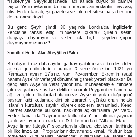
“Hüseyniyei Seyyidüşşüheda'' adı altında büyük bir camiye
taşıdı. Yeni mekânının bir kısmını aynı zamanda ilim havzası,
ofis, Fedek kanalı, Şii gazetesi ve internet sitesi faaliyetleri için
de kullanmaktaydı.
Bu genç Şeyh şimdi 36 yaşında Londra'da İngilizlerin
kendisine tahsis ettiği minberlere çıkarak Şiilerin sesini
dünyaya duyuruyor ve sizler hala hiçbir şeyden şüphe
duymuyor musunuz?
Sünnileri Hedef Alan Ateş Şiileri Yaktı
Bu olayın biraz daha aydınlığa kavuşabilmesi ve bu destekleri
açıkça görebilmek için bundan 3 sene öncesine, 1431 yılı
Ramazan ayının 17'sine, yani Peygamberi Ekrem'in (saa)
hanımı Ayşe'nin vefat yıl dönümüne gitmek yeterli olacaktır. Bu
genç âlim Ayşe'nin vefat yıldönümü münasebetiyle minbere
çıktı ve yalan ve asılsız deliller sunarak Peygamber hanımına
ağır ve çirkin iftiralarda bulundu ve “Ayşe'nin yok olduğu günü
bayram gibi kutlamak dini bir zarurettir, çünkü onun helakı
İslam'ın kurtuluşu sayılır” diyerek sözlerini tamamladı. Kendi
internet sitesinde bu konu hakkında açıklamalara yer verdi.
Fedek kanalı da “bayramınız kutlu olsun'' adı altında yayınlar
yaptı ve ayrıca ekranların üst kısmındaki “Allahu Ekber…
Ayşe finnar (ateşte)'' sloganlarıyla dünya televizyon tarihinde
bir ilke imza attı! Programların devamında kanal, “küfrün başı
Ayşe'den kurtulmaları nedeniyle” kutlamalar ve ilahiler ile