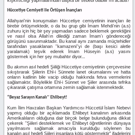
kışkırtıcılığı yapmalarından başka bir sebebi olabilir mi acaba?
Hüccetiye Cemiyeti ile Örtüşen İnançları
Allahyari'nin konuşmaları Hüccetiye cemiyetinin inançları ile
birebir örtüşmektedir, o da bu grup gibi İmam Mehdi'nin (a.s)
zuhuru için hiç bir şey yapmadan sadece beklemek gerektiğini
ve nasıl olsa Allah'ın dilediği zaman İmam'ı göndereceği
görüşünü savunmaktadır. Bu kanal aynı zamanda müçtehidler
tarafından yasaklanan ''kamazeni''yi de (başı kesici aletle
yaralamak) teşvik ederek İmam Hüseyin (a.s) yasını
göstermek için her şey mubahtır diyor...
Bu akımın asıl hedefi Şiiliği Hüccetiye cemiyetinin çerçevesine
sıkıştırarak Şiilerin Ehl-i Sünnete lanet okumalarını ve hatta
onların katlinin bile vacip olduğu hakkında fetva vermelerini
sağlamaktır. Böylelikle Ehl-i Sünnet ve Şiiler arasında tefrika
çıkararak çatışma ortamına zemin sağlamak istenmektedir.
“Beyaz Sarayın Kanalı'' Ehlibeyt!
Kum İlim Havzaları Başkan Yardımcısı Hüccetül İslam Nebevi
yapmış olduğu bir açıklamada Ehlibeyt kanalının arkasında
Amerikalıların olduğuna dair birçok belge bulunduğuna dikkat
çekerek ''Şiileri desteklemek ve Ehlibeyt öğretilerinin dünyaya
yayılmasını sağlamak amacıyla kurulduğu söylenen bu
kanalın asıl hedefi Şiileri insanlara kötü göstermektir” ifadelerini