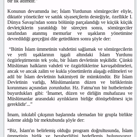
bir ilk adımdır.”
Konunun devamında ise; İslam Yurdunun sömürgeciler eliyle,
diktatör yöneticiler ve satılık siyasetçilerin desteğiyle, özellikle I.
Dünya Savaşı'ndan sonra bölünüp parçalandığı ve küçük küçük
devletçiklerin yaratıldığı bir süreçten sonra, sömürgeciler
tarafından atanmış memurlar ve uşakların yönetimine
devredildiği gerçeğini dile getirdikten sonra şöyle der:
“Bütün İslam ümmetinin vahdetini sağlamak ve sömürgecilerin
ve yerli uşaklarının işgali altındaki İslam Yurdunu
özgürleştirmenin tek yolu, bir İslam devletinin teşkilidir. Çünkü
Müslüman halkların vahdeti ve özgürlüklerine kavuşabilmeleri,
ancak ve ancak zalim ve kukla yönetimlerin alaşağı edilmeleri ve
adil bir İslam devletinin hakimiyeti ile mümkündür. Bir İslam
Devletinin varlığı, Müslümanların düzen ve birliklerinin
korunması açısından zorunludur. Hz. Fatma'nın bir hutbelerinde
buyurdukları gibi: ‘İmamet, düzen ve dirliğin muhafazası ve
Müslümanlar arasındaki ayrılıkların birliğe dönüşebilmesi için
gereklidir'...”
İmam, inkılabî çıkışının başlarında ulemadan bir grupla birlikte
kaleme aldığı bir mektubunda şöyle der:
“Biz, İslam'ın belirlemiş olduğu program doğrultusunda, İslam
ümmetinin birlik ve beraberliğini hedeflemiş bulunuyoruz.