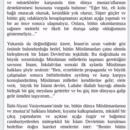
ve müstekbirler karşısında tüm dünya mustaz'aflarının
desteklenmesi hususuna vurguda bulunur: “Eğer biz, eli kolu
bağlı oturacak olursak, kesinlikle yok oluruz. Süper güçler ve
bütün güç odaklarıyla hesaplaşmamızı açıktan açığa yapmalı ve
bir an önce sonuca ulaşmalıyız. Onlara, bütün sıkıntılarımıza
rağmen mektebi ve ilkeli bir duruşa sahip olduğumuzu
göstermeliyiz...”
Yukarıda da değindiğimiz üzere, İmam'ın uzun vadede göz
önünde bulundurduğu hedef, bütün Müslümanları çatısı altında
birleştirecek bir İslam Devleti'nin teşkilidir. Bu doğrultuda en
büyük sorumluluğu Müslüman milletlerin taşıması gerektiğini
savunur. İmam, İnkılab'dan sonraki ilk aylarda Müslüman
halklara şöyle seslenir: “Ben, ecnebilerin propaganda ve büyük
çalışmaları sonucu birbirlerinden ayrılmış ve karşı karşıya
konuşlandırılmış Müslüman milletler kendilerine gelir; elele
verir, büyük bir İslami devlet, Lailahe illallah bayrağı altında
birleşik bir güç meydana getirirler ve bu güç tüm dünyaya galip
gelir ümidini taşıyorum...”
İlahi-Siyasi Vasiyetname'sinde ise, bütün dünya Müslümanlarına
ve mustaz'af halklara hitaben; kıyama kalkışmalarını, inkılabî bir
çıkış yapmalarını ve açıktan açığa özgür ve bağımsız
cumhuriyetlerden müteşekkil bir İslam Devletinin kurulması
hedefine doğru hareket etmelerini ister: “Benim bütün