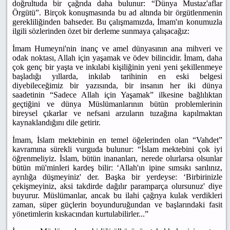
doğrultuda bir çağrıda daha bulunur: “Dünya Mustaz'aflar
Örgütü”. Birçok konuşmasında bu ad altında bir örgütlenmenin
gerekliliğinden bahseder. Bu çalışmamızda, İmam'ın konumuzla
ilgili sözlerinden özet bir derleme sunmaya çalışacağız:
İmam Humeyni'nin inanç ve amel dünyasının ana mihveri ve
odak noktası, Allah için yaşamak ve ödev bilincidir. İmam, daha
çok genç bir yaşta ve inkılabi kişiliğinin yeni yeni şekillenmeye
başladığı yıllarda, inkılab tarihinin en eski belgesi
diyebileceğimiz bir yazısında, bir insanın her iki dünya
saadetinin “Sadece Allah için Yaşamak” ilkesine bağlılıktan
geçtiğini ve dünya Müslümanlarının bütün problemlerinin
bireysel çıkarlar ve nefsani arzuların tuzağına kapılmaktan
kaynaklandığını dile getirir.
İmam, İslam mektebinin en temel öğelerinden olan “Vahdet”
kavramına sürekli vurguda bulunur: “İslam mektebini çok iyi
öğrenmeliyiz. İslam, bütün inananları, nerede olurlarsa olsunlar
bütün mü'minleri kardeş bilir: ‘Allah'ın ipine sımsıkı sarılınız,
ayrılığa düşmeyiniz' der. Başka bir yerdeyse: ‘Birbirinizle
çekişmeyiniz, aksi takdirde dağılır paramparça olursunuz' diye
buyurur. Müslümanlar, ancak bu ilahi çağrıya kulak verdikleri
zaman, süper güçlerin boyunduruğundan ve başlarındaki fasit
yönetimlerin kıskacından kurtulabilirler...”