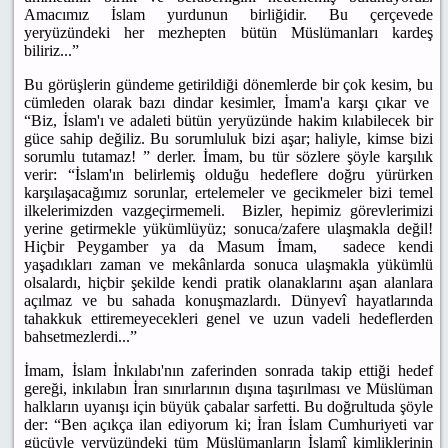
Amacımız İslam yurdunun birliğidir. Bu çerçevede
yeryüzündeki her mezhepten bütün Müslümanları kardeş
biliriz...”
Bu görüşlerin gündeme getirildiği dönemlerde bir çok kesim, bu
cümleden olarak bazı dindar kesimler, İmam'a karşı çıkar ve
“Biz, İslam'ı ve adaleti bütün yeryüzünde hakim kılabilecek bir
güce sahip değiliz. Bu sorumluluk bizi aşar; haliyle, kimse bizi
sorumlu tutamaz! ” derler. İmam, bu tür sözlere şöyle karşılık
verir: “İslam'ın belirlemiş olduğu hedeflere doğru yürürken
karşılaşacağımız sorunlar, ertelemeler ve gecikmeler bizi temel
ilkelerimizden vazgeçirmemeli. Bizler, hepimiz görevlerimizi
yerine getirmekle yükümlüyüz; sonuca/zafere ulaşmakla değil!
Hiçbir Peygamber ya da Masum İmam, sadece kendi
yaşadıkları zaman ve mekânlarda sonuca ulaşmakla yükümlü
olsalardı, hiçbir şekilde kendi pratik olanaklarını aşan alanlara
açılmaz ve bu sahada konuşmazlardı. Dünyevî hayatlarında
tahakkuk ettiremeyecekleri genel ve uzun vadeli hedeflerden
bahsetmezlerdi...”
İmam, İslam İnkılabı'nın zaferinden sonrada takip ettiği hedef
gereği, inkılabın İran sınırlarının dışına taşırılması ve Müslüman
halkların uyanışı için büyük çabalar sarfetti. Bu doğrultuda şöyle
der: “Ben açıkça ilan ediyorum ki; İran İslam Cumhuriyeti var
gücüyle yeryüzündeki tüm Müslümanların İslamî kimliklerinin