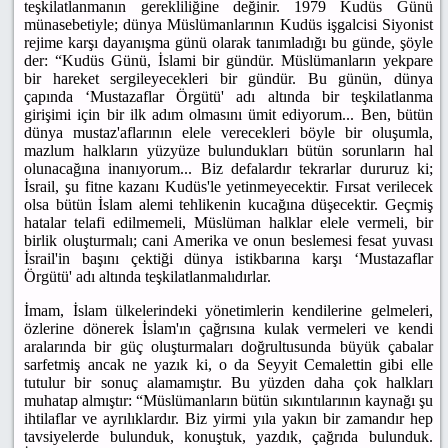
teşkilatlanmanın gerekliliğine değinir. 1979 Kudüs Günü
münasebetiyle; dünya Müslümanlarının Kudüs işgalcisi Siyonist
rejime karşı dayanışma günü olarak tanımladığı bu günde, şöyle
der: “Kudüs Günü, İslami bir gündür. Müslümanların yekpare
bir hareket sergileyecekleri bir gündür. Bu günün, dünya
çapında ‘Mustazaflar Örgütü' adı altında bir teşkilatlanma
girişimi için bir ilk adım olmasını ümit ediyorum... Ben, bütün
dünya mustaz'aflarının elele verecekleri böyle bir oluşumla,
mazlum halkların yüzyüze bulundukları bütün sorunların hal
olunacağına inanıyorum... Biz defalardır tekrarlar dururuz ki;
İsrail, şu fitne kazanı Kudüs'le yetinmeyecektir. Fırsat verilecek
olsa bütün İslam alemi tehlikenin kucağına düşecektir. Geçmiş
hatalar telafi edilmemeli, Müslüman halklar elele vermeli, bir
birlik oluşturmalı; cani Amerika ve onun beslemesi fesat yuvası
İsrail'in başını çektiği dünya istikbarına karşı ‘Mustazaflar
Örgütü' adı altında teşkilatlanmalıdırlar.
İmam, İslam ülkelerindeki yönetimlerin kendilerine gelmeleri,
özlerine dönerek İslam'ın çağrısına kulak vermeleri ve kendi
aralarında bir güç oluşturmaları doğrultusunda büyük çabalar
sarfetmiş ancak ne yazık ki, o da Seyyit Cemalettin gibi elle
tutulur bir sonuç alamamıştır. Bu yüzden daha çok halkları
muhatap almıştır: “Müslümanların bütün sıkıntılarının kaynağı şu
ihtilaflar ve ayrılıklardır. Biz yirmi yıla yakın bir zamandır hep
tavsiyelerde bulunduk, konuştuk, yazdık, çağrıda bulunduk.