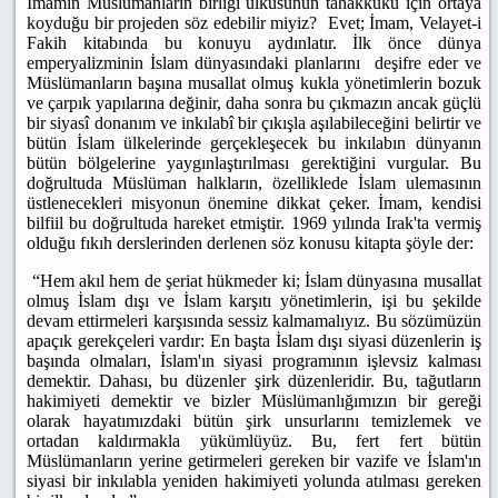
İmamın Müslümanların birliği ülküsünün tahakkuku için ortaya
koyduğu bir projeden söz edebilir miyiz? Evet; İmam, Velayet-i
Fakih kitabında bu konuyu aydınlatır. İlk önce dünya
emperyalizminin İslam dünyasındaki planlarını deşifre eder ve
Müslümanların başına musallat olmuş kukla yönetimlerin bozuk
ve çarpık yapılarına değinir, daha sonra bu çıkmazın ancak güçlü
bir siyasî donanım ve inkılabî bir çıkışla aşılabileceğini belirtir ve
bütün İslam ülkelerinde gerçekleşecek bu inkılabın dünyanın
bütün bölgelerine yaygınlaştırılması gerektiğini vurgular. Bu
doğrultuda Müslüman halkların, özelliklede İslam ulemasının
üstlenecekleri misyonun önemine dikkat çeker. İmam, kendisi
bilfiil bu doğrultuda hareket etmiştir. 1969 yılında Irak'ta vermiş
olduğu fıkıh derslerinden derlenen söz konusu kitapta şöyle der:
“Hem akıl hem de şeriat hükmeder ki; İslam dünyasına musallat
olmuş İslam dışı ve İslam karşıtı yönetimlerin, işi bu şekilde
devam ettirmeleri karşısında sessiz kalmamalıyız. Bu sözümüzün
apaçık gerekçeleri vardır: En başta İslam dışı siyasi düzenlerin iş
başında olmaları, İslam'ın siyasi programının işlevsiz kalması
demektir. Dahası, bu düzenler şirk düzenleridir. Bu, tağutların
hakimiyeti demektir ve bizler Müslümanlığımızın bir gereği
olarak hayatımızdaki bütün şirk unsurlarını temizlemek ve
ortadan kaldırmakla yükümlüyüz. Bu, fert fert bütün
Müslümanların yerine getirmeleri gereken bir vazife ve İslam'ın
siyasi bir inkılabla yeniden hakimiyeti yolunda atılması gereken