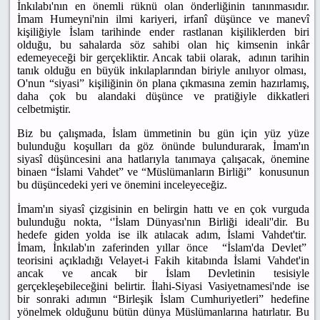
İnkılabı'nın en önemli rüknü olan önderliğinin tanınmasıdır.
İmam Humeyni'nin ilmi kariyeri, irfanî düşünce ve manevî
kişiliğiyle İslam tarihinde ender rastlanan kişiliklerden biri
olduğu, bu sahalarda söz sahibi olan hiç kimsenin inkâr
edemeyeceği bir gerçekliktir. Ancak tabii olarak, adının tarihin
tanık olduğu en büyük inkılaplarından biriyle anılıyor olması,
O'nun “siyasi” kişiliğinin ön plana çıkmasına zemin hazırlamış,
daha çok bu alandaki düşünce ve pratiğiyle dikkatleri
celbetmiştir.
Biz bu çalışmada, İslam ümmetinin bu gün için yüz yüze
bulunduğu koşulları da göz önünde bulundurarak, İmam'ın
siyasî düşüncesini ana hatlarıyla tanımaya çalışacak, önemine
binaen “İslami Vahdet” ve “Müslümanların Birliği” konusunun
bu düşüncedeki yeri ve önemini inceleyeceğiz.
İmam'ın siyasî çizgisinin en belirgin hattı ve en çok vurguda
bulunduğu nokta, ‘'İslam Dünyası'nın Birliği ideali''dir. Bu
hedefe giden yolda ise ilk atılacak adım, İslami Vahdet'tir.
İmam, İnkılab'ın zaferinden yıllar önce “İslam'da Devlet”
teorisini açıkladığı Velayet-i Fakih kitabında İslami Vahdet'in
ancak ve ancak bir İslam Devletinin tesisiyle
gerçekleşebileceğini belirtir. İlahi-Siyasi Vasiyetnamesi'nde ise
bir sonraki adımın “Birleşik İslam Cumhuriyetleri” hedefine
yönelmek olduğunu bütün dünya Müslümanlarına hatırlatır. Bu