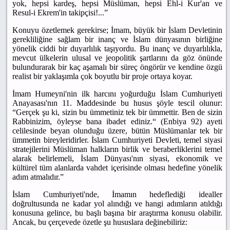
yok, hepsi kardeş, hepsi Müslüman, hepsi Ehl-i Kur'an ve
Resul-i Ekrem'in takipçisi!...”
Konuyu özetlemek gerekirse; İmam, büyük bir İslam Devletinin
gerekliliğine sağlam bir inanç ve İslam dünyasının birliğine
yönelik ciddi bir duyarlılık taşıyordu. Bu inanç ve duyarlılıkla,
mevcut ülkelerin ulusal ve jeopolitik şartlarını da göz önünde
bulundurarak bir kaç aşamalı bir süreç öngörür ve kendine özgü
realist bir yaklaşımla çok boyutlu bir proje ortaya koyar.
İmam Humeyni'nin ilk harcını yoğurduğu İslam Cumhuriyeti
Anayasası'nın 11. Maddesinde bu husus şöyle tescil olunur:
“Gerçek şu ki, sizin bu ümmetiniz tek bir ümmettir. Ben de sizin
Rabbinizim, öyleyse bana ibadet ediniz.“ (Enbiya 92) ayeti
celilesinde beyan olunduğu üzere, bütün Müslümanlar tek bir
ümmetin bireyleridirler. İslam Cumhuriyeti Devleti, temel siyasi
stratejilerini Müslüman halkların birlik ve beraberliklerini temel
alarak belirlemeli, İslam Dünyası'nın siyasi, ekonomik ve
kültürel tüm alanlarda vahdet içerisinde olması hedefine yönelik
adım atmalıdır.”
İslam Cumhuriyeti'nde, İmamın hedeflediği idealler
doğrultusunda ne kadar yol alındığı ve hangi adımların atıldığı
konusuna gelince, bu başlı başına bir araştırma konusu olabilir.
Ancak, bu çerçevede özetle şu hususlara değinebiliriz: