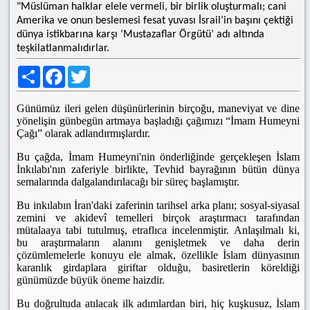
"Müslüman halklar elele vermeli, bir birlik oluşturmalı; cani
Amerika ve onun beslemesi fesat yuvası İsrail’in başını çektiği
dünya istikbarına karşı ‘Mustazaflar Örgütü’ adı altında
teşkilatlanmalıdırlar.
Share
Facebook
Twitter
Günümüz ileri gelen düşünürlerinin birçoğu, maneviyat ve dine
yönelişin günbegün artmaya başladığı çağımızı “İmam Humeyni
Çağı” olarak adlandırmışlardır.
Bu çağda, İmam Humeyni'nin önderliğinde gerçekleşen İslam
İnkılabı'nın zaferiyle birlikte, Tevhid bayrağının bütün dünya
semalarında dalgalandırılacağı bir süreç başlamıştır.
Bu inkılabın İran'daki zaferinin tarihsel arka planı; sosyal-siyasal
zemini ve akidevî temelleri birçok araştırmacı tarafından
mütalaaya tabi tutulmuş, etraflıca incelenmiştir. Anlaşılmalı ki,
bu araştırmaların alanını genişletmek ve daha derin
çözümlemelerle konuyu ele almak, özellikle İslam dünyasının
karanlık girdaplara giriftar olduğu, basiretlerin köreldiği
günümüzde büyük öneme haizdir.
Bu doğrultuda atılacak ilk adımlardan biri, hiç kuşkusuz, İslam