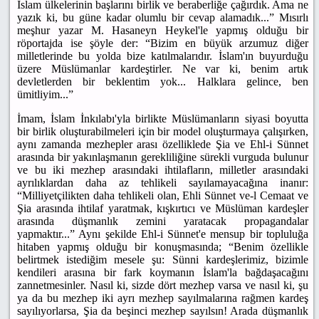
İslam ülkelerinin başlarını birlik ve beraberliğe çağırdık. Ama ne
yazık ki, bu güne kadar olumlu bir cevap alamadık...” Mısırlı
meşhur yazar M. Hasaneyn Heykel'le yapmış olduğu bir
röportajda ise şöyle der: “Bizim en büyük arzumuz diğer
milletlerinde bu yolda bize katılmalarıdır. İslam'ın buyurduğu
üzere Müslümanlar kardeştirler. Ne var ki, benim artık
devletlerden bir beklentim yok... Halklara gelince, ben
ümitliyim...”
İmam, İslam İnkılabı'yla birlikte Müslümanların siyasi boyutta
bir birlik oluşturabilmeleri için bir model oluşturmaya çalışırken,
aynı zamanda mezhepler arası özelliklede Şia ve Ehl-i Sünnet
arasında bir yakınlaşmanın gerekliliğine sürekli vurguda bulunur
ve bu iki mezhep arasındaki ihtilafların, milletler arasındaki
ayrılıklardan daha az tehlikeli sayılamayacağına inanır:
“Milliyetçilikten daha tehlikeli olan, Ehli Sünnet ve-l Cemaat ve
Şia arasında ihtilaf yaratmak, kışkırtıcı ve Müslüman kardeşler
arasında düşmanlık zemini yaratacak propagandalar
yapmaktır...” Aynı şekilde Ehl-i Sünnet'e mensup bir topluluğa
hitaben yapmış olduğu bir konuşmasında; “Benim özellikle
belirtmek istediğim mesele şu: Sünni kardeşlerimiz, bizimle
kendileri arasına bir fark koymanın İslam'la bağdaşacağını
zannetmesinler. Nasıl ki, sizde dört mezhep varsa ve nasıl ki, şu
ya da bu mezhep iki ayrı mezhep sayılmalarına rağmen kardeş
sayılıyorlarsa, Şia da beşinci mezhep sayılsın! Arada düşmanlık