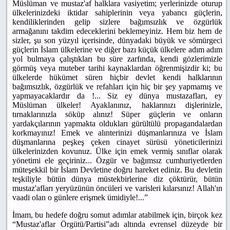
Müslüman ve mustaz'af halklara vasiyetim; yerlerinizde oturup
ülkelerinizdeki iktidar sahiplerinin veya yabancı güçlerin,
kendiliklerinden gelip sizlere bağımsızlık ve özgürlük
armağanını takdim edeceklerini beklemeyiniz. Hem biz hem de
sizler, şu son yüzyıl içerisinde, dünyadaki büyük ve sömürgeci
güçlerin İslam ülkelerine ve diğer bazı küçük ülkelere adım adım
yol bulmaya çalıştıkları bu süre zarfında, kendi gözlerimizle
görmüş veya muteber tarihi kaynaklardan öğrenmişizdir ki; bu
ülkelerde hükümet süren hiçbir devlet kendi halklarının
bağımsızlık, özgürlük ve refahları için hiç bir şey yapmamış ve
yapmayacaklardır da !... Siz ey dünya mustazafları, ey
Müslüman ülkeler! Ayaklanınız, haklarınızı dişlerinizle,
tırnaklarınızla söküp alınız! Süper güçlerin ve onların
yardakçılarının yapmakta oldukları gürültülü propagandalardan
korkmayınız! Emek ve alınterinizi düşmanlarınıza ve İslam
düşmanlarına peşkeş çeken cinayet sürüsü yöneticilerinizi
ülkelerinizden kovunuz. Ülke için emek vermiş sınıflar olarak
yönetimi ele geçiriniz... Özgür ve bağımsız cumhuriyetlerden
müteşekkil bir İslam Devletine doğru hareket ediniz. Bu devletin
teşkiliyle bütün dünya müstekbirlerine diz çöktürür, bütün
mustaz'afları yeryüzünün öncüleri ve varisleri kılarsınız! Allah'ın
vaadi olan o günlere erişmek ümidiyle!...”
İmam, bu hedefe doğru somut adımlar atabilmek için, birçok kez
“Mustaz'aflar Örgütü/Partisi”adı altında evrensel düzeyde bir