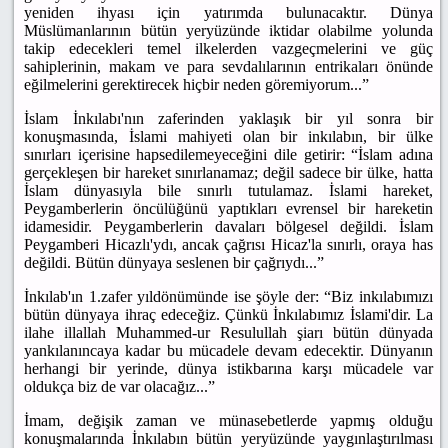
yeniden ihyası için yatırımda bulunacaktır. Dünya
Müslümanlarının bütün yeryüzünde iktidar olabilme yolunda
takip edecekleri temel ilkelerden vazgeçmelerini ve güç
sahiplerinin, makam ve para sevdalılarının entrikaları önünde
eğilmelerini gerektirecek hiçbir neden göremiyorum...”
İslam İnkılabı'nın zaferinden yaklaşık bir yıl sonra bir
konuşmasında, İslami mahiyeti olan bir inkılabın, bir ülke
sınırları içerisine hapsedilemeyeceğini dile getirir: “İslam adına
gerçekleşen bir hareket sınırlanamaz; değil sadece bir ülke, hatta
İslam dünyasıyla bile sınırlı tutulamaz. İslami hareket,
Peygamberlerin öncülüğünü yaptıkları evrensel bir hareketin
idamesidir. Peygamberlerin davaları bölgesel değildi. İslam
Peygamberi Hicazlı'ydı, ancak çağrısı Hicaz'la sınırlı, oraya has
değildi. Bütün dünyaya seslenen bir çağrıydı...”
İnkılab'ın 1.zafer yıldönümünde ise şöyle der: “Biz inkılabımızı
bütün dünyaya ihraç edeceğiz. Çünkü İnkılabımız İslami'dir. La
ilahe illallah Muhammed-ur Resulullah şiarı bütün dünyada
yankılanıncaya kadar bu mücadele devam edecektir. Dünyanın
herhangi bir yerinde, dünya istikbarına karşı mücadele var
oldukça biz de var olacağız...”
İmam, değişik zaman ve münasebetlerde yapmış olduğu
konuşmalarında İnkılabın bütün yeryüzünde yaygınlaştırılması