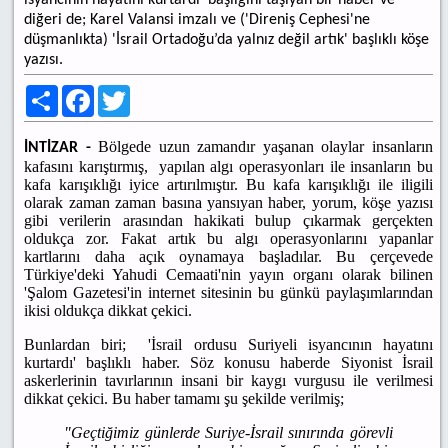
isyancının hayatını kurtardı' başlığını taşıyan bir haber ve
diğeri de; Karel Valansi imzalı ve ('Direniş Cephesi'ne
düşmanlıkta) 'İsrail Ortadoğu’da yalnız değil artık' başlıklı köşe
yazısı.
Share
Facebook
Twitter
Bölgede uzun zamandır yaşanan olaylar insanların
İNTİZAR -
kafasını karıştırmış, yapılan algı operasyonları ile insanların bu
kafa karışıklığı iyice artırılmıştır. Bu kafa karışıklığı ile iligili
olarak zaman zaman basına yansıyan haber, yorum, köşe yazısı
gibi verilerin arasından hakikati bulup çıkarmak gerçekten
oldukça zor. Fakat artık bu algı operasyonlarını yapanlar
kartlarını daha açık oynamaya başladılar. Bu çerçevede
Türkiye'deki Yahudi Cemaati'nin yayın organı olarak bilinen
'Şalom Gazetesi'in internet sitesinin bu günkü paylaşımlarından
ikisi oldukça dikkat çekici.
Bunlardan biri; 'İsrail ordusu Suriyeli isyancının hayatını
kurtardı' başlıklı haber. Söz konusu haberde Siyonist İsrail
askerlerinin tavırlarının insani bir kaygı vurgusu ile verilmesi
dikkat çekici. Bu haber tamamı şu şekilde verilmiş;
"Geçtiğimiz günlerde Suriye-İsrail sınırında görevli