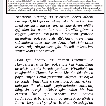
"İstikrarsız Ortadoğu'da geleneksel devlet düzeni
bozulup (IŞ)İD gibi devlet dışı aktörler yükselirken
İsrail kuruluşundan bu yana üstünde duran tehlike
ışığından bir nebze kurtuldu. Öncelikli güvenlik
kaygısı yaratan komşuları birbirlerini yemekle
meşgulken bölgede gizli ittifaklarla güvenliğini
sağlamlaştırmaya çalışıyor, Arap ülkelerinin ortak
askeri güç oluşturması gibi önemli gelişmeleri
seyirci koltuğundan izliyor.
İsrail için öncelik İran destekli Hizbullah ve
Hamas. Suriye ise tüm bölge için kilit konu. Esad
destekçisi İran'ın burada yenilmesi Hizbullah'ı da
zayıflatabilir. Hamas ise zaten Mısır'ın öfkesinden
payını alıyor. Petrol fiyatlarının düşmesi de başka
bir yönden İran'ı köşeye sıkıştırıyor. Ancak, nükleer
anlaşma ile ekonomik yaptırımlardan kurtulan,
dünyayla barışık, nükleer güce sahip bir İran
endişesi İsrail için öncelikli konu olmayı
sürdürüyor. Ve bu endişesini paylaşan Arap ülkeleri
İran'a karşı birleşmişken
İsrail'in Ortadoğu'da