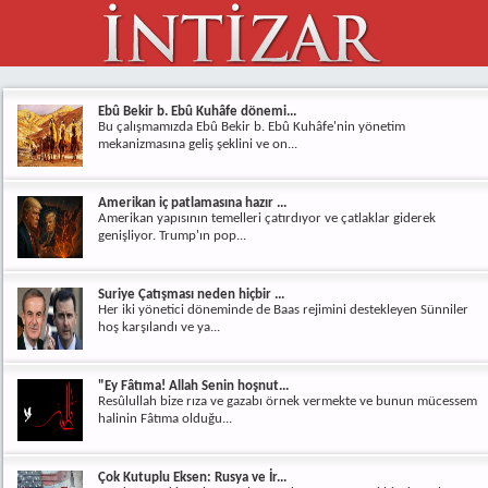
Ebû Bekir b. Ebû Kuhâfe dönemi...
Bu çalışmamızda Ebû Bekir b. Ebû Kuhâfe'nin yönetim
mekanizmasına geliş şeklini ve on...
Amerikan iç patlamasına hazır ...
Amerikan yapısının temelleri çatırdıyor ve çatlaklar giderek
genişliyor. Trump'ın pop...
Suriye Çatışması neden hiçbir ...
Her iki yönetici döneminde de Baas rejimini destekleyen Sünniler
hoş karşılandı ve ya...
"Ey Fâtıma! Allah Senin hoşnut...
Resûlullah bize rıza ve gazabı örnek vermekte ve bunun mücessem
halinin Fâtıma olduğu...
Çok Kutuplu Eksen: Rusya ve İr...