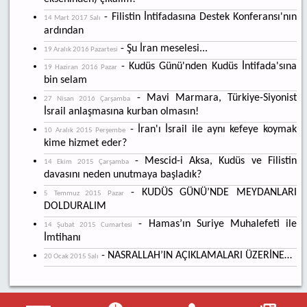
- Filistin İntifadasına Destek Konferansı'nın
14 Mart 2017 Salı
ardından
- Şu İran meselesi...
19 Aralık 2016 Pazartesi
- Kudüs Günü'nden Kudüs İntifada'sına
19 Haziran 2016 Pazar
bin selam
- Mavi Marmara, Türkiye-Siyonist
27 Nisan 2016 Çarşamba
İsrail anlaşmasına kurban olmasın!
- İran'ı İsrail ile aynı kefeye koymak
10 Aralık 2015 Perşembe
kime hizmet eder?
- Mescid-i Aksa, Kudüs ve Filistin
14 Ekim 2015 Çarşamba
davasını neden unutmaya başladık?
- KUDÜS GÜNÜ’NDE MEYDANLARI
5 Temmuz 2015 Pazar
DOLDURALIM
- Hamas’ın Suriye Muhalefeti ile
14 Şubat 2015 Cumartesi
İmtihanı
- NASRALLAH’IN AÇIKLAMALARI ÜZERİNE…
20 Ocak 2015 Salı