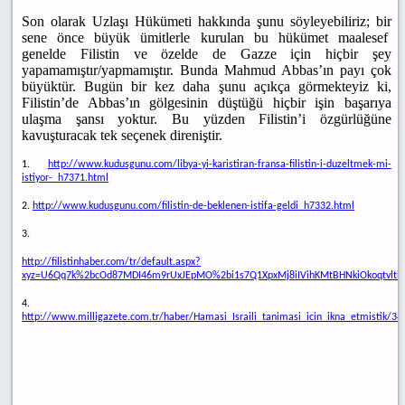
Son olarak Uzlaşı Hükümeti hakkında şunu söyleyebiliriz; bir
sene önce büyük ümitlerle kurulan bu hükümet maalesef
genelde Filistin ve özelde de Gazze için hiçbir şey
yapamamıştır/yapmamıştır. Bunda Mahmud Abbas’ın payı çok
büyüktür. Bugün bir kez daha şunu açıkça görmekteyiz ki,
Filistin’de Abbas’ın gölgesinin düştüğü hiçbir işin başarıya
ulaşma şansı yoktur. Bu yüzden Filistin’i özgürlüğüne
kavuşturacak tek seçenek direniştir.
1.
http://www.kudusgunu.com/libya-yi-karistiran-fransa-filistin-i-duzeltmek-mi-
istiyor-_h7371.html
2.
http://www.kudusgunu.com/filistin-de-beklenen-istifa-geldi_h7332.html
3.
http://filistinhaber.com/tr/default.aspx?
xyz=U6Qq7k%2bcOd87MDI46m9rUxJEpMO%2bi1s7Q1XpxMj8iIVihKMtBHNkiOkoqtvlth
4.
http://www.milligazete.com.tr/haber/Hamasi_Israili_tanimasi_icin_ikna_etmistik/3