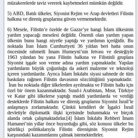
müzakerelerde taviz vererek kaybetmeleri mümkün değildir.
5) ABD, Batılı ülkeler, Siyonist Rejim ve Arap devletleri Filistin
halkına ve direniş gruplarına güven vermemektedir.
6) Mesele, Filistin’e özelde de Gazze’ye hangi İslam ülkesinin
yardım yapacağı meselesi değildir. Önemli olan yardım yapan
ülkenin bunu hangi niyetle yaptığı ve yardımın içeriğidir. Bu
noktada İran İslam Cumhuriyeti 36 yıldan beri hatta onun
öncesinde rahmetli İmam Humeyni’nin fetvası ve desteğiyle
1963 yılından bu yana Filistin halkına ve Filistinli gruplara
Siyonist işgale son verme adına yardım yapmaktadır. Yapılan
yardımların büyük çoğunluğu da askeri malzeme ve teknoloji
içeren yardımlardır. Ayrıca İslam İnkılabı siyasi sahnede de tüm
baskılara rağmen Filistin davasının sözcülüğünü yapmaktadır.
İran bu noktada diğer ülkelerden ayrılmakta ve Filistin halkı için
özel bir önem kazanmaktadır. Suud-i Arabistan, Mısır, Türkiye
ve Katar gibi ülkelerse yaptığı maddi yardımlarda ve verdiği
desteklerde Filistin halkını ve direniş gruplarını Siyonist İsrail’le
anlaşmaya zorlamaktadır. Çünkü kendileri de İşgalci İsrail
devletiyle diplomatik ilişki içerisinde bulunmakta ve birçok
alanda ortak çalışmaktadırlar.[4] İslam İnkılabı Rehberi İmam
Hamanei’nin yıllar önce buyurduğu gibi, söz konusu ülkeler bu
işbirlikçi politikalarıyla Filistin direnişinin Siyonist Rejim
karşısındaki kazanımlarını çalmak istemektedirler.