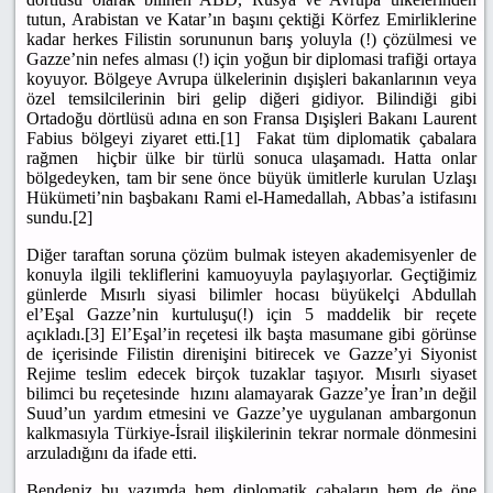
tutun, Arabistan ve Katar’ın başını çektiği Körfez Emirliklerine
kadar herkes Filistin sorununun barış yoluyla (!) çözülmesi ve
Gazze’nin nefes alması (!) için yoğun bir diplomasi trafiği ortaya
koyuyor. Bölgeye Avrupa ülkelerinin dışişleri bakanlarının veya
özel temsilcilerinin biri gelip diğeri gidiyor. Bilindiği gibi
Ortadoğu dörtlüsü adına en son Fransa Dışişleri Bakanı Laurent
Fabius bölgeyi ziyaret etti.[1] Fakat tüm diplomatik çabalara
rağmen hiçbir ülke bir türlü sonuca ulaşamadı. Hatta onlar
bölgedeyken, tam bir sene önce büyük ümitlerle kurulan Uzlaşı
Hükümeti’nin başbakanı Rami el-Hamedallah, Abbas’a istifasını
sundu.[2]
Diğer taraftan soruna çözüm bulmak isteyen akademisyenler de
konuyla ilgili tekliflerini kamuoyuyla paylaşıyorlar. Geçtiğimiz
günlerde Mısırlı siyasi bilimler hocası büyükelçi Abdullah
el’Eşal Gazze’nin kurtuluşu(!) için 5 maddelik bir reçete
açıkladı.[3] El’Eşal’in reçetesi ilk başta masumane gibi görünse
de içerisinde Filistin direnişini bitirecek ve Gazze’yi Siyonist
Rejime teslim edecek birçok tuzaklar taşıyor. Mısırlı siyaset
bilimci bu reçetesinde hızını alamayarak Gazze’ye İran’ın değil
Suud’un yardım etmesini ve Gazze’ye uygulanan ambargonun
kalkmasıyla Türkiye-İsrail ilişkilerinin tekrar normale dönmesini
arzuladığını da ifade etti.
Bendeniz bu yazımda hem diplomatik çabaların hem de öne