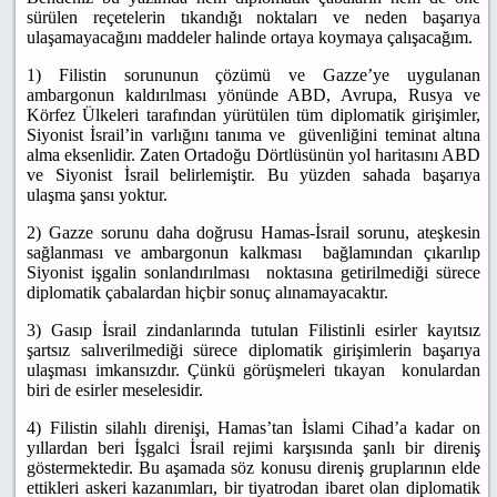
sürülen reçetelerin tıkandığı noktaları ve neden başarıya
ulaşamayacağını maddeler halinde ortaya koymaya çalışacağım.
1) Filistin sorununun çözümü ve Gazze’ye uygulanan
ambargonun kaldırılması yönünde ABD, Avrupa, Rusya ve
Körfez Ülkeleri tarafından yürütülen tüm diplomatik girişimler,
Siyonist İsrail’in varlığını tanıma ve güvenliğini teminat altına
alma eksenlidir. Zaten Ortadoğu Dörtlüsünün yol haritasını ABD
ve Siyonist İsrail belirlemiştir. Bu yüzden sahada başarıya
ulaşma şansı yoktur.
2) Gazze sorunu daha doğrusu Hamas-İsrail sorunu, ateşkesin
sağlanması ve ambargonun kalkması bağlamından çıkarılıp
Siyonist işgalin sonlandırılması noktasına getirilmediği sürece
diplomatik çabalardan hiçbir sonuç alınamayacaktır.
3) Gasıp İsrail zindanlarında tutulan Filistinli esirler kayıtsız
şartsız salıverilmediği sürece diplomatik girişimlerin başarıya
ulaşması imkansızdır. Çünkü görüşmeleri tıkayan konulardan
biri de esirler meselesidir.
4) Filistin silahlı direnişi, Hamas’tan İslami Cihad’a kadar on
yıllardan beri İşgalci İsrail rejimi karşısında şanlı bir direniş
göstermektedir. Bu aşamada söz konusu direniş gruplarının elde
ettikleri askeri kazanımları, bir tiyatrodan ibaret olan diplomatik