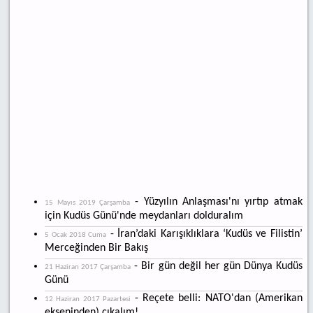
- Yüzyılın Anlaşması'nı yırtıp atmak
15 Mayıs 2019 Çarşamba
için Kudüs Günü'nde meydanları dolduralım
- İran’daki Karışıklıklara ‘Kudüs ve Filistin’
5 Ocak 2018 Cuma
Merceğinden Bir Bakış
- Bir gün değil her gün Dünya Kudüs
21 Haziran 2017 Çarşamba
Günü
- Reçete belli: NATO'dan (Amerikan
12 Haziran 2017 Pazartesi
ekseninden) çıkalım!