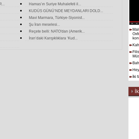
...
Hamas’ın Suriye Muhalefeti il...
KUDÜS GÜNÜ’NDE MEYDANLARI DOLD...
Mavi Marmara, Türkiye-Siyonist...
Şu İran meselesi...
Mal
Reçete belli: NATO'dan (Amerik...
Oxf
İran’daki Karışıklıklara ‘Kud...
kon
Kah
Fil
Müs
Bah
Hey
İki 
İk