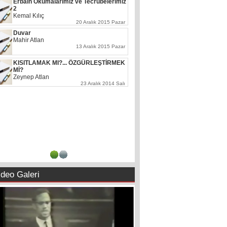
Kasım Süleymani Mektebi
Muhammed Bakır
2 Ocak 2022 Pazar
İran ve Hizbullah Suriye'ye neden arka
çıktı?
Hazım Koral
22 Ağustos 2019 Perşembe
Yüzyılın Anlaşması'nı yırtıp atmak için
Kudüs Günü'nde meydanları dold...
Kemal Kemahlı
15 Mayıs 2019 Çarşamba
Haydin hayırlı işlere...
Abbas Yılmaz Kadıoğlu
3 Şubat 2019 Pazar
Malone ölüyor ama neden Kerbela’da
değil?
Masum Bazarov
20 Eylül 2018 Perşembe
1
2
ideo Galeri