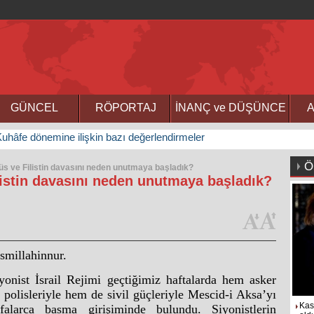
GÜNCEL
RÖPORTAJ
İNANÇ ve DÜŞÜNCE
A
uhâfe dönemine ilişkin bazı değerlendirmeler
Ö
s ve Filistin davasını neden unutmaya başladık?
listin davasını neden unutmaya başladık?
smillahinnur.
yonist İsrail Rejimi geçtiğimiz haftalarda hem asker
 polisleriyle hem de sivil güçleriyle Mescid-i Aksa’yı
Kas
falarca basma girişiminde bulundu. Siyonistlerin