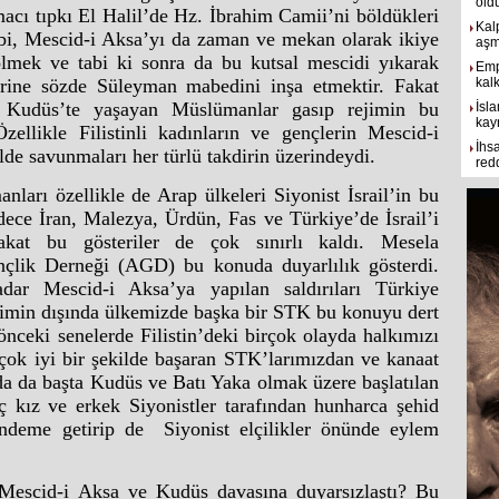
old
acı tıpkı El Halil’de Hz. İbrahim Camii’ni böldükleri
Kal
bi, Mescid-i Aksa’yı da zaman ve mekan olarak ikiye
aşmı
lmek ve tabi ki sonra da bu kutsal mescidi yıkarak
Emp
rine sözde Süleyman mabedini inşa etmektir. Fakat
kal
 Kudüs’te yaşayan Müslümanlar gasıp rejimin bu
İsla
kay
zellikle Filistinli kadınların ve gençlerin Mescid-i
İhs
lde savunmaları her türlü takdirin üzerindeydi.
red
arı özellikle de Arap ülkeleri Siyonist İsrail’in bu
adece İran, Malezya, Ürdün, Fas ve Türkiye’de İsrail’i
Fakat bu gösteriler de çok sınırlı kaldı. Mesela
çlik Derneği (AGD) bu konuda duyarlılık gösterdi.
dar Mescid-i Aksa’ya yapılan saldırıları Türkiye
şimin dışında ülkemizde başka bir STK bu konuyu dert
ceki senelerde Filistin’deki birçok olayda halkımızı
ok iyi bir şekilde başaran STK’larımızdan ve kanaat
a da başta Kudüs ve Batı Yaka olmak üzere başlatılan
enç kız ve erkek Siyonistler tarafından hunharca şehid
ndeme getirip de Siyonist elçilikler önünde eylem
 Mescid-i Aksa ve Kudüs davasına duyarsızlaştı? Bu