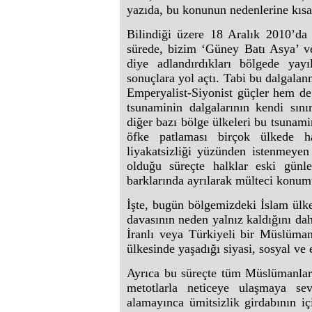
yazıda, bu konunun nedenlerine kısa
Bilindiği üzere 18 Aralık 2010’da 
sürede, bizim ‘Güney Batı Asya’ ve
diye adlandırdıkları bölgede yayı
sonuçlara yol açtı. Tabi bu dalgala
Emperyalist-Siyonist güçler hem de 
tsunaminin dalgalarının kendi sınır
diğer bazı bölge ülkeleri bu tsunamin
öfke patlaması birçok ülkede ha
liyakatsizliği yüzünden istenmeye
olduğu süreçte halklar eski günle
barklarında ayrılarak mülteci konumu
İşte, bugün bölgemizdeki İslam ülke
davasının neden yalnız kaldığını daha
İranlı veya Türkiyeli bir Müslüma
ülkesinde yaşadığı siyasi, sosyal v
Ayrıca bu süreçte tüm Müslümanlar
metotlarla neticeye ulaşmaya sev
alamayınca ümitsizlik girdabının i