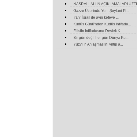
NASRALLAH’IN AÇIKLAMALARI ÜZER
Gazze Üzerinde Yeni Şeytani Pl...
İran'ı İsrail ile aynı kefeye ...
Kudüs Günü'nden Kudüs İntifada...
Filistin İntifadasına Destek K...
Bir gün değil her gün Dünya Ku...
Yüzyılın Anlaşması'nı yırtıp a...