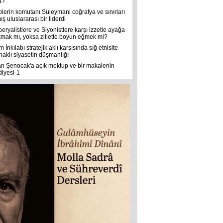
u?
plerin komutanı Süleymani coğrafya ve sınırları
ş uluslararası bir liderdi
eryalistlere ve Siyonistlere karşı izzetle ayağa
kmak mı, yoksa zilletle boyun eğmek mi?
m İnkılabı stratejik aklı karşısında sığ etnisite
naklı siyasetin düşmanlığı
an Şenocak'a açık mektup ve bir makalenin
diyesi-1