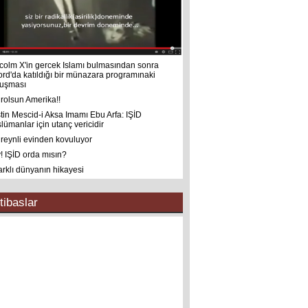
colm X'in gercek Islamı bulmasından sonra
ord'da katıldığı bir münazara programınaki
uşması
rolsun Amerika!!
istin Mescid-i Aksa Imamı Ebu Arfa: IŞİD
lümanlar için utanç vericidir
reynli evinden kovuluyor
! IŞİD orda mısın?
farklı dünyanın hikayesi
tibaslar