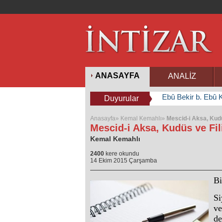
ANASAYFA
ANALİZ
Ebû Bekir b. Ebû K
Duyurular
Anasayfa»
Kemal Kemahlı»
Mescid-i Aksa, Kudü
Mescid-i Aksa, Kudüs ve Fi
Kemal Kemahlı
2400
kere okundu
14 Ekim 2015 Çarşamba
Bi
Si
ve
de