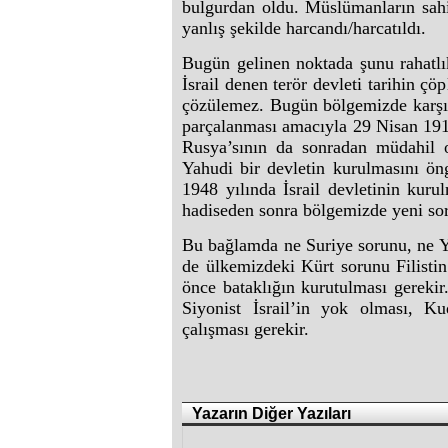
bulgurdan oldu. Müslümanların sahi
yanlış şekilde harcandı/harcatıldı.
Bugün gelinen noktada şunu rahatlık
İsrail denen terör devleti tarihin ç
çözülemez. Bugün bölgemizde karşı 
parçalanması amacıyla 29 Nisan 1916
Rusya’sının da sonradan müdahil o
Yahudi bir devletin kurulmasını ö
1948 yılında İsrail devletinin kur
hadiseden sonra bölgemizde yeni soru
Bu bağlamda ne Suriye sorunu, ne 
de ülkemizdeki Kürt sorunu Filist
önce bataklığın kurutulması gereki
Siyonist İsrail’in yok olması, Ku
çalışması gerekir.
Yazarın Diğer Yazıları