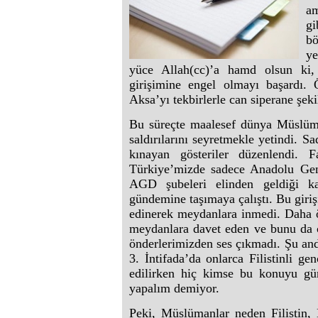
am
gi
bö
ye
yüce Allah(cc)’a hamd olsun ki,
girişimine engel olmayı başardı. Ö
Aksa’yı tekbirlerle can siperane şeki
Bu süreçte maalesef dünya Müslümanl
saldırılarını seyretmekle yetindi. S
kınayan gösteriler düzenlendi. 
Türkiye’mizde sadece Anadolu Gen
AGD şubeleri elinden geldiği ka
gündemine taşımaya çalıştı. Bu giri
edinerek meydanlara inmedi. Daha ön
meydanlara davet eden ve bunu da ç
önderlerimizden ses çıkmadı. Şu and
3. İntifada’da onlarca Filistinli g
edilirken hiç kimse bu konuyu gü
yapalım demiyor.
Peki, Müslümanlar neden Filistin,