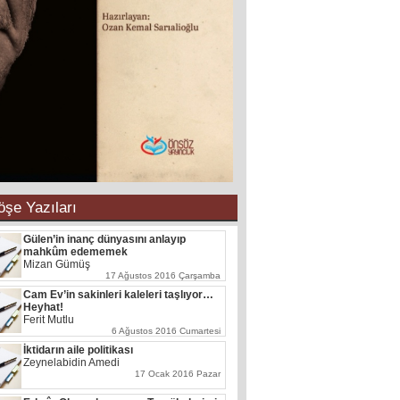
öşe Yazıları
Beyrut: Şehit Seyyid Hasan Nasrallah'a
açılan kapı
Gürkan Biçen
2 Mart 2025 Pazar
İşgüzarın Kurnazlığı : ‘Bu işin tabiatında
var’
Hüseyin Zilan
16 Ekim 2022 Pazar
Cumhurbaşkanı Erdoğan yeni rejimin
kurucusu değil emanetçisidir..!!!
Bahir Aydın
12 Mayıs 2022 Perşembe