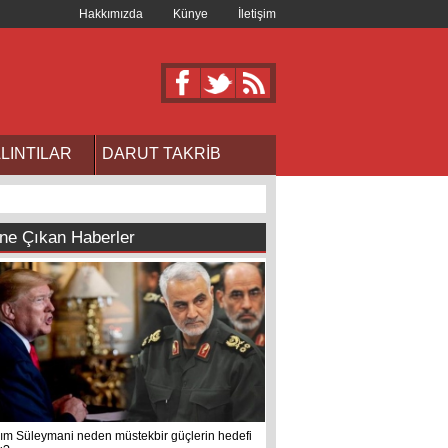
Hakkımızda
Künye
İletişim
LINTILAR
DARUT TAKRİB
ne Çıkan Haberler
ım Süleymani neden müstekbir güçlerin hedefi