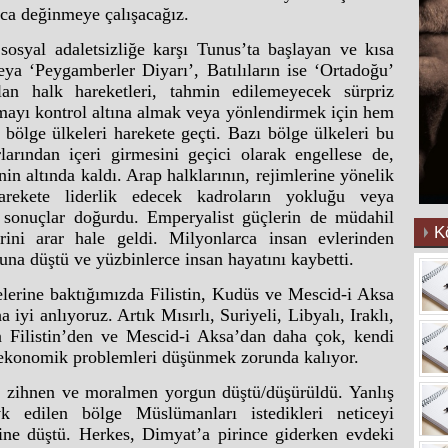
ca değinmeye çalışacağız.
sosyal adaletsizliğe karşı Tunus’ta başlayan ve kısa
ya ‘Peygamberler Diyarı’, Batılıların ise ‘Ortadoğu’
lan halk hareketleri, tahmin edilemeyecek sürpriz
nmayı kontrol altına almak veya yönlendirmek için hem
bölge ülkeleri harekete geçti. Bazı bölge ülkeleri bu
larından içeri girmesini geçici olarak engellese de,
in altında kaldı. Arap halklarının, rejimlerine yönelik
rekete liderlik edecek kadroların yokluğu veya
n sonuçlar doğurdu. Emperyalist güçlerin de müdahil
K
rini arar hale geldi. Milyonlarca insan evlerinden
na düştü ve yüzbinlerce insan hayatını kaybetti.
lerine baktığımızda Filistin, Kudüs ve Mescid-i Aksa
 iyi anlıyoruz. Artık Mısırlı, Suriyeli, Libyalı, Iraklı,
n Filistin’den ve Mescid-i Aksa’dan daha çok, kendi
e ekonomik problemleri düşünmek zorunda kalıyor.
 zihnen ve moralmen yorgun düştü/düşürüldü. Yanlış
k edilen bölge Müslümanları istedikleri neticeyi
çine düştü. Herkes, Dimyat’a pirince giderken evdeki