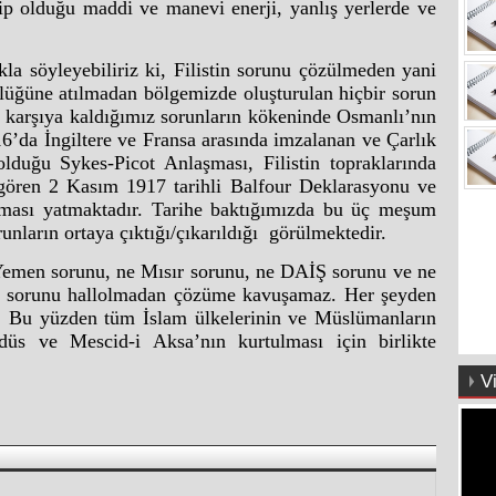
p olduğu maddi ve manevi enerji, yanlış yerlerde ve
la söyleyebiliriz ki, Filistin sorunu çözülmeden yani
öplüğüne atılmadan bölgemizde oluşturulan hiçbir sorun
karşıya kaldığımız sorunların kökeninde Osmanlı’nın
’da İngiltere ve Fransa arasında imzalanan ve Çarlık
lduğu Sykes-Picot Anlaşması, Filistin topraklarında
ngören 2 Kasım 1917 tarihli Balfour Deklarasyonu ve
ulması yatmaktadır. Tarihe baktığımızda bu üç meşum
nların ortaya çıktığı/çıkarıldığı görülmektedir.
Yemen sorunu, ne Mısır sorunu, ne DAİŞ sorunu ve ne
in sorunu hallolmadan çözüme kavuşamaz. Her şeyden
r. Bu yüzden tüm İslam ülkelerinin ve Müslümanların
düs ve Mescid-i Aksa’nın kurtulması için birlikte
V