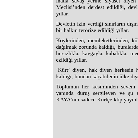
inatla savaş yerine siyaset diyen
Meclisi’nden derdest edildiği, devl
yıllar.
Devletin izin verdiği sınırların dış
bir halkın terörize edildiği yıllar.
Köylerinden, memleketlerinden, kökl
dağılmak zorunda kaldığı, buralarda
hırsızlıkla, kavgayla, kabalıkla, me
ezildiği yıllar.
‘Kürt’ diyen, hak diyen herkesin 
kaldığı, bundan kaçabilenin ülke dış
Toplumun her kesiminden seveni v
yanında duruş sergileyen ve şu a
KAYA’nın sadece Kürtçe klip yayınl