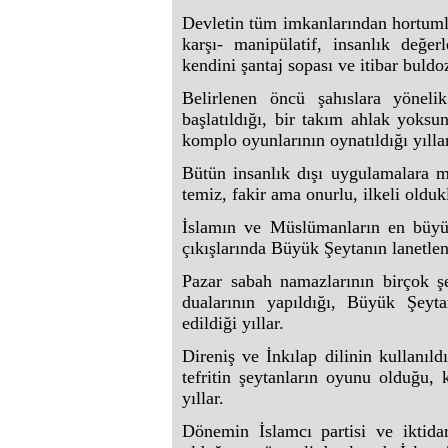
Devletin tüm imkanlarından hortuml
karşı- manipülatif, insanlık değer
kendini şantaj sopası ve itibar buldoze
Belirlenen öncü şahıslara yönel
başlatıldığı, bir takım ahlak yoksu
komplo oyunlarının oynatıldığı yılla
Bütün insanlık dışı uygulamalara m
temiz, fakir ama onurlu, ilkeli oldukl
İslamın ve Müslümanların en büy
çıkışlarında Büyük Şeytanın lanetlend
Pazar sabah namazlarının birçok şe
dualarının yapıldığı, Büyük Şeyt
edildiği yıllar.
Direniş ve İnkılap dilinin kullanıld
tefritin şeytanların oyunu olduğu, 
yıllar.
Dönemin İslamcı partisi ve iktid