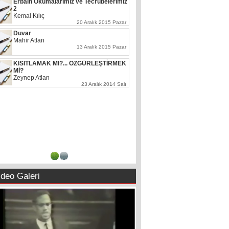
Erbaîn Okumalarımız ve Tecrübelerimiz
2
Kemal Kılıç
20 Aralık 2015 Pazar
Duvar
Mahir Atlan
13 Aralık 2015 Pazar
KISITLAMAK MI?... ÖZGÜRLEŞTİRMEK
Mİ?
Zeynep Atlan
23 Aralık 2014 Salı
1
2
ideo Galeri