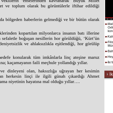
 vekillerin ‘enselerinden kavranarak’ Büyük Millet
et ve toplum olarak bu görüntülerle iftihar edildiği
ında bölgeden haberlerin gelmediği ve bir bütün olarak
Mal
Oxf
kon
erinden kopartılan milyonlarca insanın batı illerine
Kah
 sefaletle boğuşan nesillerin hor görüldüğü, ‘Kürt’ün
Fil
deniyetsizlik ve ahlaksızlıkla eşitlendiği, hor görülüp
Müs
Bah
hedefe konularak tüm imkânlarla linç ateşine maruz
Hey
ına; kaçamayanın faili meçhule yollandığı yıllar.
İki 
e dinleyeni olan, haksızlığa uğrayan her kesimin
İk
n herkesin linçi ile ilgili günah çıkardığı Ahmet
ama niyetinin hayatına mal olduğu yıllar….