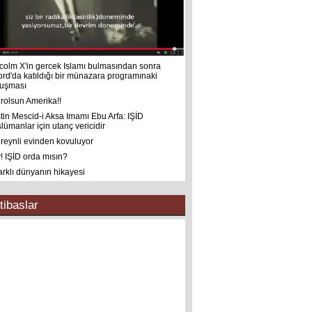
colm X'in gercek Islamı bulmasından sonra
ord'da katıldığı bir münazara programınaki
uşması
rolsun Amerika!!
istin Mescid-i Aksa Imamı Ebu Arfa: IŞİD
lümanlar için utanç vericidir
reynli evinden kovuluyor
! IŞİD orda mısın?
farklı dünyanın hikayesi
tibaslar