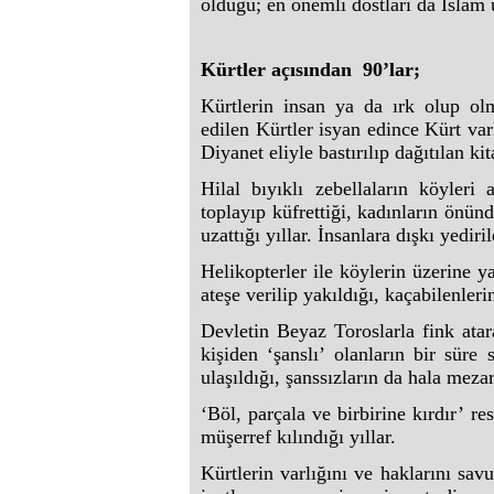
olduğu; en önemli dostları da İslam 
Kürtler açısından 90’lar;
Kürtlerin insan ya da ırk olup olma
edilen Kürtler isyan edince Kürt varl
Diyanet eliyle bastırılıp dağıtılan k
Hilal bıyıklı zebellaların köyleri
toplayıp küfrettiği, kadınların önün
uzattığı yıllar. İnsanlara dışkı yediril
Helikopterler ile köylerin üzerine y
ateşe verilip yakıldığı, kaçabilenleri
Devletin Beyaz Toroslarla fink atara
kişiden ‘şanslı’ olanların bir süre
ulaşıldığı, şanssızların da hala meza
‘Böl, parçala ve birbirine kırdır’ re
müşerref kılındığı yıllar.
Kürtlerin varlığını ve haklarını s