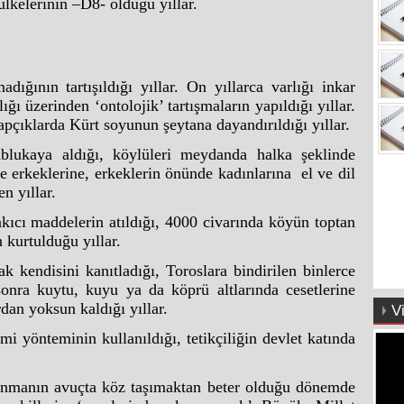
ülkelerinin –D8- olduğu yıllar.
dığının tartışıldığı yıllar. On yıllarca varlığı inkar
ığı üzerinden ‘ontolojik’ tartışmaların yapıldığı yıllar.
itapçıklarda Kürt soyunun şeytana dayandırıldığı yıllar.
 ablukaya aldığı, köylüleri meydanda halka şeklinde
de erkeklerine, erkeklerin önünde kadınlarına el ve dil
en yıllar.
akıcı maddelerin atıldığı, 4000 civarında köyün toptan
n kurtulduğu yıllar.
k kendisini kanıtladığı, Toroslara bindirilen binlerce
 sonra kuytu, kuyu ya da köprü altlarında cesetlerine
rdan yoksun kaldığı yıllar.
V
smi yönteminin kullanıldığı, tetikçiliğin devlet katında
avunmanın avuçta köz taşımaktan beter olduğu dönemde