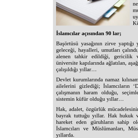
n
mu
uy
Kü
İslamcılar açısından 90 lar;
Başörtüsü yasağının zirve yaptığı y
geleceği, hayalleri, umutları çalınd
alenen tahkir edildiği, gericilik 
üniversite kapılarında ağlatılan, aşa
çalışıldığı yıllar…
Devlet kurumlarında namaz kılınama
ailelerini gizlediği; İslamcıların 
çalışmanın haram olduğu, seçiml
sistemin küfür olduğu yıllar…
Hak, adalet, özgürlük mücadelesinin
bayrak tuttuğu yıllar. Hak hukuk v
hareket eden güruhların sahip old
İslamcıları ve Müslümanları, Müs
yıllarda.