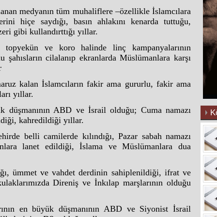
anan medyanın tüm muhaliflere –özellikle İslamcılara
lerini hiçe saydığı, basın ahlakını kenarda tuttuğu,
ri gibi kullandırttığı yıllar.
ik topyekün ve koro halinde linç kampanyalarının
nu şahısların cilalanıp ekranlarda Müslümanlara karşı
r
aruz kalan İslamcıların fakir ama gururlu, fakir ama
arı yıllar.
ük düşmanının ABD ve İsrail olduğu; Cuma namazı
K
iği, kahredildiği yıllar.
hirde belli camilerde kılındığı, Pazar sabah namazı
anlara lanet edildiği, İslama ve Müslümanlara dua
ığı, ümmet ve vahdet derdinin sahiplenildiği, ifrat ve
kulaklarımızda Direniş ve İnkılap marşlarının olduğu
arının en büyük düşmanının ABD ve Siyonist İsrail