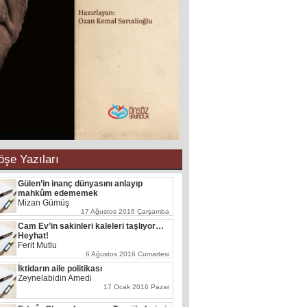
öşe Yazıları
Gülen’in inanç dünyasını anlayıp
mahkûm edememek
Mizan Gümüş
17 Ağustos 2016 Çarşamba
Cam Ev’in sakinleri kaleleri taşlıyor…
Heyhat!
Ferit Mutlu
6 Ağustos 2016 Cumartesi
İktidarın aile politikası
Zeynelabidin Amedi
17 Ocak 2016 Pazar