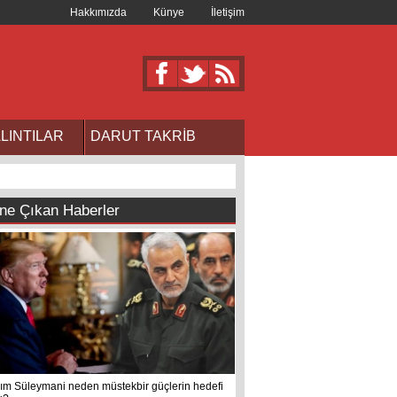
Hakkımızda
Künye
İletişim
LINTILAR
DARUT TAKRİB
ne Çıkan Haberler
ım Süleymani neden müstekbir güçlerin hedefi