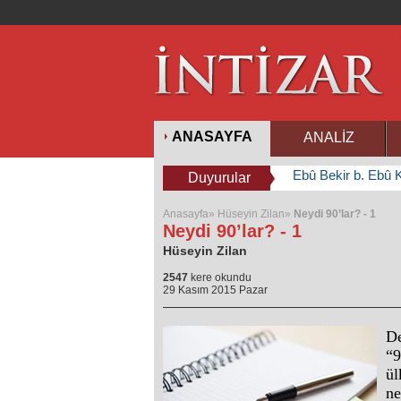
ANASAYFA
ANALİZ
Ebû Bekir b. Ebû K
Duyurular
Anasayfa»
Hüseyin Zilan»
Neydi 90’lar? - 1
Neydi 90’lar? - 1
Hüseyin Zilan
2547
kere okundu
29 Kasım 2015 Pazar
De
“9
ül
ne