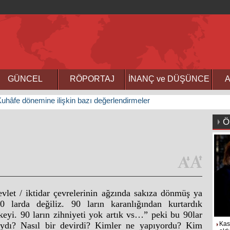
GÜNCEL
RÖPORTAJ
İNANÇ ve DÜŞÜNCE
A
uhâfe dönemine ilişkin bazı değerlendirmeler
Ö
vlet / iktidar çevrelerinin ağzında sakıza dönmüş ya
0 larda değiliz. 90 ların karanlığından kurtardık
keyi. 90 ların zihniyeti yok artık vs…” peki bu 90lar
ydı? Nasıl bir devirdi? Kimler ne yapıyordu? Kim
Kas