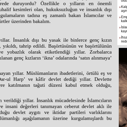
old
erede duruyordu? Özellikle o yılların en önemli
Kal
halif kesimleri olan, hukuksuzluğun ve insanlık dışı
aşmı
gulamaların tadına eş zamanlı bakan İslamcılar ve
Emp
rtler üzerinden bakalım.
kal
İsla
kay
İhs
ıllar. İnsanlık dışı bu yasak ile binlerce genç kızın
red
ı, yıkıldı, tahrip edildi. Başörtüsünün ve başörtülünün
ve yobazlık olarak etiketlendiği yıllar. Zorbalarca
ğılanan genç kızların ‘ikna’ odalarında ‘satın alınmaya’
yan yıllar. Müslümanların ibadetlerini, örtülü eş ve
‘Dar-ul Harp’ ve kâfir devlet dediği yıllar. Devlette
ere katılmanın tağuti düzeni kabul etmek olduğu,
 verildiği yıllar. İnsanlık mücadelesinde İslamcıların
e insani değerleri tanımayan ceberut devlet aklı ile
uğu devlet aygıtı ve iktidar partileri varlıklarını
lümanlığı aşağılamanın üzerine kurgulamışlardı bu