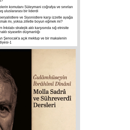
u?
plerin komutanı Süleymani coğrafya ve sınırları
ş uluslararası bir liderdi
eryalistlere ve Siyonistlere karşı izzetle ayağa
kmak mı, yoksa zilletle boyun eğmek mi?
m İnkılabı stratejik aklı karşısında sığ etnisite
naklı siyasetin düşmanlığı
an Şenocak'a açık mektup ve bir makalenin
diyesi-1