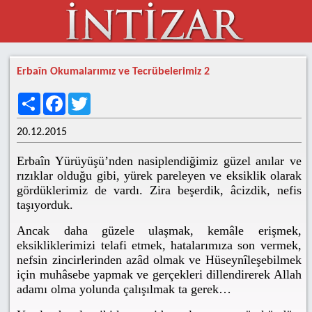
Erbaîn Okumalarımız ve Tecrübelerimiz 2
Share
Facebook
Twitter
20.12.2015
Erbaîn Yürüyüşü’nden nasiplendiğimiz güzel anılar ve
rızıklar olduğu gibi, yürek pareleyen ve eksiklik olarak
gördüklerimiz de vardı. Zira beşerdik, âcizdik, nefis
taşıyorduk.
Ancak daha güzele ulaşmak, kemâle erişmek,
eksikliklerimizi telafi etmek, hatalarımıza son vermek,
nefsin zincirlerinden azâd olmak ve Hüseynîleşebilmek
için muhâsebe yapmak ve gerçekleri dillendirerek Allah
adamı olma yolunda çalışılmak ta gerek…