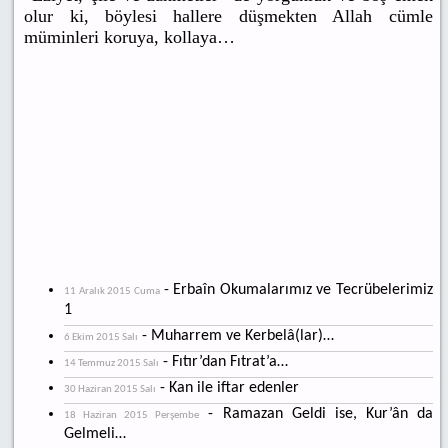
olur ki, böylesi hallere düşmekten Allah cümle
müminleri koruya, kollaya…
- Erbaîn Okumalarımız ve Tecrübelerimiz
11 Aralık 2015 Cuma
1
- Muharrem ve Kerbelâ(lar)…
6 Ekim 2015 Salı
- Fıtır’dan Fıtrat’a…
14 Temmuz 2015 Salı
- Kan ile iftar edenler
30 Haziran 2015 Salı
- Ramazan Geldi ise, Kur’ân da
18 Haziran 2015 Perşembe
Gelmeli…