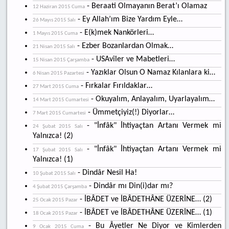
- Beraati Olmayanın Berat’ı Olamaz
12 Haziran 2015 Cuma
- Ey Allah’ım Bize Yardım Eyle…
26 Mayıs 2015 Salı
- E(k)mek Nankörleri…
1 Mayıs 2015 Cuma
- Ezber Bozanlardan Olmak…
21 Nisan 2015 Salı
- USAvîler ve Mabetleri…
15 Nisan 2015 Çarşamba
- Yazıklar Olsun O Namaz Kılanlara ki…
6 Nisan 2015 Pazartesi
- Fırkalar Fırıldaklar…
27 Mart 2015 Cuma
- Okuyalım, Anlayalım, Uyarlayalım…
14 Mart 2015 Cumartesi
- Ümmetçiyiz(!) Diyorlar…
7 Mart 2015 Cumartesi
- "İnfâk" İhtiyaçtan Artanı Vermek mi
24 Şubat 2015 Salı
Yalnızca! (2)
- "İnfâk" İhtiyaçtan Artanı Vermek mi
17 Şubat 2015 Salı
Yalnızca! (1)
- Dindâr Nesil Ha!
10 Şubat 2015 Salı
- Dindâr mı Din(i)dar mı?
4 Şubat 2015 Çarşamba
- İBÂDET ve İBÂDETHÂNE ÜZERİNE… (2)
25 Ocak 2015 Pazar
- İBÂDET ve İBÂDETHÂNE ÜZERİNE… (1)
18 Ocak 2015 Pazar
- Bu Âyetler Ne Diyor ve Kimlerden
9 Ocak 2015 Cuma