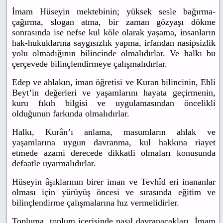
İmam Hüseyin mektebinin; yüksek sesle bağırma-
çağırma, slogan atma, bir zaman gözyaşı dökme
sonrasında ise nefse kul köle olarak yaşama, insanların
hak-hukuklarına saygısızlık yapma, irfandan nasipsizlik
yolu olmadığının bilincinde olmalıdırlar. Ve halkı bu
çerçevede bilinçlendirmeye çalışmalıdırlar.
Edep ve ahlakın, iman öğretisi ve Kuran bilincinin, Ehli
Beyt’in değerleri ve yaşamlarını hayata geçirmenin,
kuru fıkıh bilgisi ve uygulamasından öncelikli
olduğunun farkında olmalıdırlar.
Halkı, Kurân’ı anlama, masumların ahlak ve
yaşamlarına uygun davranma, kul hakkına riayet
etmede azami derecede dikkatli olmaları konusunda
defaatle uyarmalıdırlar.
Hüseyin âşıklarının birer iman ve Tevhîd eri inananlar
olması için yürüyüş öncesi ve sırasında eğitim ve
bilinçlendirme çalışmalarına hız vermelidirler.
Topluma, toplum içerisinde nasıl davranacakları, İmam