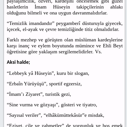
paylaşımcılık, özveri, kardeşini öncelemek gibi güzel
hasletlerin İmam Hüseyin takipçilerinin ahlakı
olduğunu bilmeli ve ona uygun davranmalıdırlar.
“Temizlik imandandır” peygamberî düsturuyla giyecek,
içecek, el-ayak ve çevre temizliğinde titiz olmalıdırlar.
Farklı mezhep ve görüşten olan müslüman kardeşlerine
karşı inanç ve eylem boyutunda mümince ve Ehli Beyt
öğretisine göre yaklaşım sergilemelidirler. Vs.
Aksi halde;
“Lebbeyk yâ Hüseyin”, kuru bir slogan,
“Erbaîn Yürüyüşü”, sportif egzersiz,
“İmam’ı Ziyaret”, turistik gezi,
“Sine vurma ve gözyaşı”, gösteri ve tiyatro,
“Sayısal veriler”, “elhâkümüttekâsür”e misdak,
“Eziyet, çile ve zahmetler” de yorgunluk ve boş emek