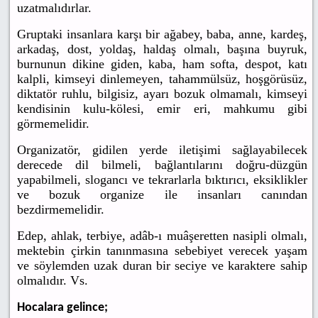
uzatmalıdırlar.
Gruptaki insanlara karşı bir ağabey, baba, anne, kardeş,
arkadaş, dost, yoldaş, haldaş olmalı, başına buyruk,
burnunun dikine giden, kaba, ham softa, despot, katı
kalpli, kimseyi dinlemeyen, tahammülsüz, hoşgörüsüz,
diktatör ruhlu, bilgisiz, ayarı bozuk olmamalı, kimseyi
kendisinin kulu-kölesi, emir eri, mahkumu gibi
görmemelidir.
Organizatör, gidilen yerde iletişimi sağlayabilecek
derecede dil bilmeli, bağlantılarını doğru-düzgün
yapabilmeli, slogancı ve tekrarlarla bıktırıcı, eksiklikler
ve bozuk organize ile insanları canından
bezdirmemelidir.
Edep, ahlak, terbiye, adâb-ı muâşeretten nasipli olmalı,
mektebin çirkin tanınmasına sebebiyet verecek yaşam
ve söylemden uzak duran bir seciye ve karaktere sahip
olmalıdır. Vs.
Hocalara gelince;