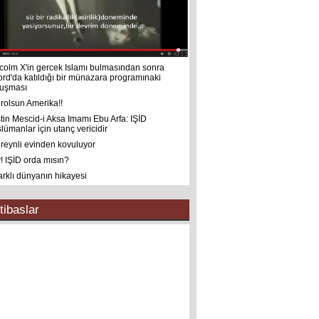
colm X'in gercek Islamı bulmasından sonra
ord'da katıldığı bir münazara programınaki
uşması
rolsun Amerika!!
istin Mescid-i Aksa Imamı Ebu Arfa: IŞİD
lümanlar için utanç vericidir
reynli evinden kovuluyor
! IŞİD orda mısın?
farklı dünyanın hikayesi
tibaslar