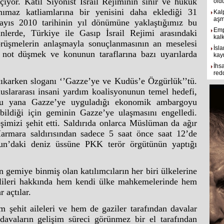
çiyor. Katil Siyonist İsrail Rejiminin sınır ve hukuk
old
nımaz katliamlarına bir yenisini daha eklediği 31
Kal
aşmı
yıs 2010 tarihinin yıl dönümüne yaklaştığımız bu
Emp
nlerde, Türkiye ile Gasıp İsrail Rejimi arasındaki
kal
rüşmelerin anlaşmayla sonuçlanmasının an meselesi
İsla
r not düşmek ve konunun taraflarına bazı uyarılarda
kay
İhs
red
ıkarken sloganı ‘’Gazze’ye ve Kudüs’e Özgürlük’’tü.
slararası insani yardım koalisyonunun temel hedefi,
n bu yana Gazze’ye uyguladığı ekonomik ambargoyu
bildiği için geminin Gazze’ye ulaşmasını engelledi.
imizi şehit etti. Saldırıda onlarca Müslüman da ağır
rmara saldırısından sadece 5 saat önce saat 12’de
erun’daki deniz üssüne PKK terör örgütünün yaptığı
 gemiye binmiş olan katılımcıların her biri ülkelerine
ilileri hakkında hem kendi ülke mahkemelerinde hem
 açtılar.
şehit aileleri ve hem de gaziler tarafından davalar
davaların gelişim süreci görünmez bir el tarafından