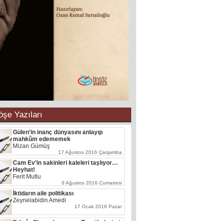
öşe Yazıları
Beyrut: Şehit Seyyid Hasan Nasrallah'a
açılan kapı
Gürkan Biçen
2 Mart 2025 Pazar
İşgüzarın Kurnazlığı : ‘Bu işin tabiatında
var’
Hüseyin Zilan
16 Ekim 2022 Pazar
Cumhurbaşkanı Erdoğan yeni rejimin
kurucusu değil emanetçisidir..!!!
Bahir Aydın
12 Mayıs 2022 Perşembe