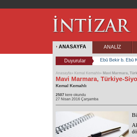
ANASAYFA
ANALİZ
Ebû Bekir b. Ebû K
Duyurular
Anasayfa»
Kemal Kemahlı»
Mavi Marmara, Türki
Mavi Marmara, Türkiye-Siyo
Kemal Kemahlı
2507
kere okundu
27 Nisan 2016 Çarşamba
Bi
Ak
dö