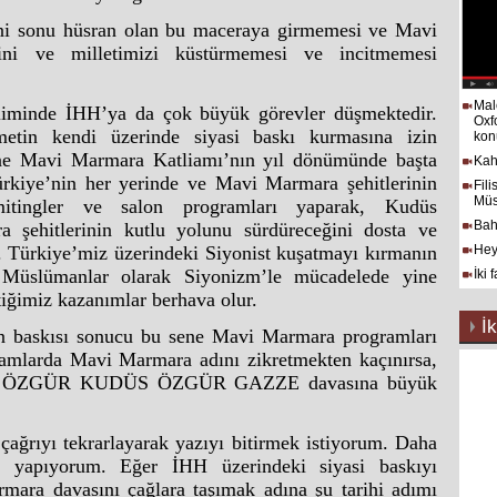
ni sonu hüsran olan bu maceraya girmemesi ve Mavi
erini ve milletimizi küstürmemesi ve incitmemesi
Mal
iminde İHH’ya da çok büyük görevler düşmektedir.
Oxf
tin kendi üzerinde siyasi baskı kurmasına izin
kon
ene Mavi Marmara Katliamı’nın yıl dönümünde başta
Kah
rkiye’nin her yerinde ve Mavi Marmara şehitlerinin
Fil
Müs
mitingler ve salon programları yaparak, Kudüs
Bah
 şehitlerinin kutlu yolunu sürdüreceğini dosta ve
. Türkiye’miz üzerindeki Siyonist kuşatmayı kırmanın
Hey
 Müslümanlar olarak Siyonizm’le mücadelede yine
İki 
tiğimiz kazanımlar berhava olur.
İk
n baskısı sonucu bu sene Mavi Marmara programları
amlarda Mavi Marmara adını zikretmekten kaçınırsa,
m de ÖZGÜR KUDÜS ÖZGÜR GAZZE davasına büyük
ağrıyı tekrarlayarak yazıyı bitirmek istiyorum. Daha
 yapıyorum. Eğer İHH üzerindeki siyasi baskıyı
mara davasını çağlara taşımak adına şu tarihi adımı