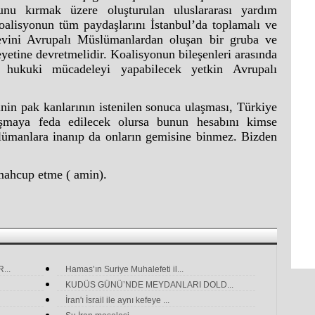
nu kırmak üzere oluşturulan uluslararası yardım
oalisyonun tüm paydaşlarını İstanbul’da toplamalı ve
revini Avrupalı Müslümanlardan oluşan bir gruba ve
eyetine devretmelidir. Koalisyonun bileşenleri arasında
ve hukuki mücadeleyi yapabilecek yetkin Avrupalı
in pak kanlarının istenilen sonuca ulaşması, Türkiye
laşmaya feda edilecek olursa bunun hesabını kimse
ümanlara inanıp da onların gemisine binmez. Bizden
 mahcup etme ( amin).
...
Hamas’ın Suriye Muhalefeti il...
KUDÜS GÜNÜ’NDE MEYDANLARI DOLD...
İran'ı İsrail ile aynı kefeye ...