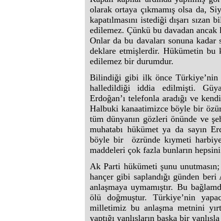
olarak ortaya çıkmamış olsa da, Si
kapatılmasını istediği dışarı sızan b
edilemez. Çünkü bu davadan ancak kan
Onlar da bu davaları sonuna kadar s
deklare etmişlerdir. Hükümetin bu 
edilemez bir durumdur.
Bilindiği gibi ilk önce Türkiye’nin
halledildiği iddia edilmişti. G
Erdoğan’ı telefonla aradığı ve kendi
Halbuki kanaatimizce böyle bir özür
tüm dünyanın gözleri önünde ve şeh
muhatabı hükümet ya da sayın Erdo
böyle bir özründe kıymeti harbiye
maddeleri çok fazla bunların hepsin
Ak Parti hükümeti şunu unutmasın; S
hançer gibi saplandığı günden beri A
anlaşmaya uymamıştır. Bu bağlamda 
ölü doğmuştur. Türkiye’nin ya
milletimiz bu anlaşma metnini yırtı
yaptığı yanlışların başka bir yanlışl