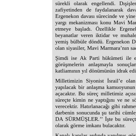
sürekli olarak engellendi. Dışişl
zafiyetinden de faydalanarak dava
Ergenekon davası sürecinde ve yine p
yargı mekanizması konu Mavi Marm
etmeye başladı. Özellikle Ergen
beyanatlar veren iktidar ve muhal
yemiş bülbüle döndü. Ergenekon D
olan siyasiler, Mavi Marmara’nın sa
Şimdi ise Ak Parti hükümeti ile e
görüşmelerin anlaşmayla sonuçl
katliamının yıl dönümünün idrak edi
Milletimizin Siyonist İsrail’e ola
yapılacak bir anlaşma kamuoyunun 
açacaktır. Bu süreç milletimiz açıs
süreçte kimin ne yaptığını ve ne sö
verecektir. Hatırlanacağı gibi rahm
darbenin sonucunda şu tarihi cüml
DA SÜRMÜŞLER.’’ İşte bu süreçte 
olarak görme imkanı bulacaktır.
Kapalı kapılar ardında yapılmış gör