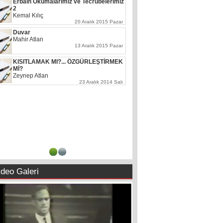
Kasım Süleymani Mektebi
Muhammed Bakır
2 Ocak 2022 Pazar
İran ve Hizbullah Suriye'ye neden arka
çıktı?
Hazım Koral
22 Ağustos 2019 Perşembe
Yüzyılın Anlaşması'nı yırtıp atmak için
Kudüs Günü'nde meydanları dold...
Kemal Kemahlı
15 Mayıs 2019 Çarşamba
Haydin hayırlı işlere...
Abbas Yılmaz Kadıoğlu
3 Şubat 2019 Pazar
Malone ölüyor ama neden Kerbela’da
değil?
Masum Bazarov
20 Eylül 2018 Perşembe
1
2
ideo Galeri