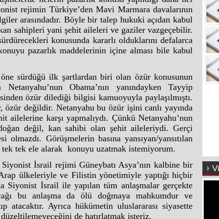
yonist rejimin Türkiye’den Mavi Marmara davalarının
ilgiler arasındadır. Böyle bir talep hukuki açıdan kabul
 sahipleri yani şehit aileleri ve gaziler vazgeçebilir.
ürdürecekleri konusunda kararlı olduklarını defalarca
konuyu pazarlık maddelerinin içine alması bile kabul
 öne sürdüğü ilk şartlardan biri olan özür konusunun
üya Netanyahu’nun Obama’nın yanındayken Tayyip
sinden özür dilediği bilgisi kamuoyuyla paylaşılmıştı.
, özür değildir. Netanyahu bu özür işini canlı yayında
it ailelerine karşı yapmalıydı. Çünkü Netanyahu’nun
ğan değil, kan sahibi olan şehit aileleriydi. Gerçi
si olmazdı. Görüşmelerin basına yansıyan/yansıtılan
i tek tek ele alarak konuyu uzatmak istemiyorum.
iyonist İsrail rejimi Güneybatı Asya’nın kalbine bir
V
rap ülkeleriyle ve Filistin yönetimiyle yaptığı hiçbir
Siyonist İsrail ile yapılan tüm anlaşmalar gerçekte
pacağı bu anlaşma da ölü doğmaya mahkumdur ve
p atacaktır. Ayrıca hükümetin uluslararası siyasette
a düzeltilemeyeceğini de hatırlatmak isteriz.