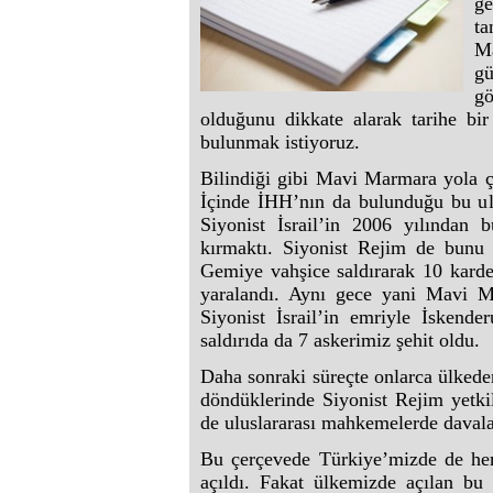
ge
ta
Ma
gü
gö
olduğunu dikkate alarak tarihe bi
bulunmak istiyoruz.
Bilindiği gibi Mavi Marmara yola ç
İçinde İHH’nın da bulunduğu bu ulu
Siyonist İsrail’in 2006 yılında
kırmaktı. Siyonist Rejim de bunu 
Gemiye vahşice saldırarak 10 kardeş
yaralandı. Aynı gece yani Mavi Ma
Siyonist İsrail’in emriyle İskend
saldırıda da 7 askerimiz şehit oldu.
Daha sonraki süreçte onlarca ülkeden
döndüklerinde Siyonist Rejim yetk
de uluslararası mahkemelerde davalar
Bu çerçevede Türkiye’mizde de hem 
açıldı. Fakat ülkemizde açılan bu 