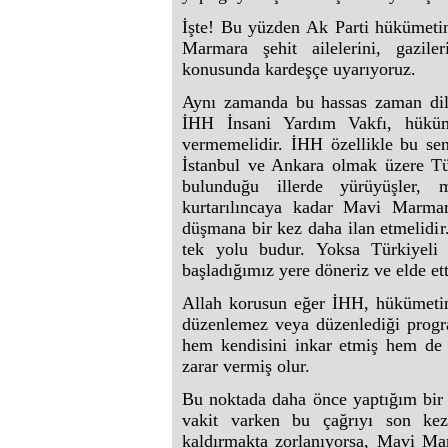
İşte! Bu yüzden Ak Parti hükümeti
Marmara şehit ailelerini, gazil
konusunda kardeşçe uyarıyoruz.
Aynı zamanda bu hassas zaman dil
İHH İnsani Yardım Vakfı, hüküme
vermemelidir. İHH özellikle bu s
İstanbul ve Ankara olmak üzere Tü
bulunduğu illerde yürüyüşler, 
kurtarılıncaya kadar Mavi Marmara
düşmana bir kez daha ilan etmelidir
tek yolu budur. Yoksa Türkiyeli
başladığımız yere döneriz ve elde et
Allah korusun eğer İHH, hükümeti
düzenlemez veya düzenlediği progr
hem kendisini inkar etmiş he
zarar vermiş olur.
Bu noktada daha önce yaptığım bir ç
vakit varken bu çağrıyı son kez
kaldırmakta zorlanıyorsa, Mavi Mar