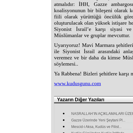
atmalıdır: İHH, Gazze ambargosu
koalisyonunun bir bileşeni olarak k
fiili olarak yürüttüğü öncülük gö
oluşturulacak olan yüksek istişare h
Siyonist İsrail’e karşı siyasi 
Müslümanlar ve gruplar mevcuttur.
Uyarıyoruz! Mavi Marmara şehitlerin
ile Siyonist İsrail arasındaki an
veremez ve bir daha da kimse Müsl
söylemesi..
Ya Rabbena! Bizleri şehitlere karşı
www.kudusgunu.com
Yazarın Diğer Yazıları
NASRALLAH’IN AÇIKLAMALARI ÜZER
Gazze Üzerinde Yeni Şeytani Pl...
Mescid-i Aksa, Kudüs ve Filist...