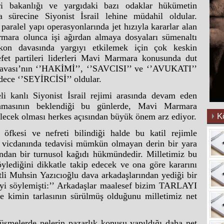
eri bakanlığı ve yargıdaki bazı odaklar hükümetin
 sürecine Siyonist İsrail lehine müdahil oldular.
aralel yapı operasyonlarında jet hızıyla kararlar alan
ara olunca işi ağırdan almaya dosyaları sümenaltı
ekon davasında yargıyı etkilemek için çok keskin
efet partileri liderleri Mavi Marmara konusunda dut
avası’nın ‘’HAKİMİ’’, ‘’SAVCISI’’ ve ‘’AVUKATI’’
dece ‘’SEYİRCİSİ’’ oldular.
li kanlı Siyonist İsrail rejimi arasında devam eden
anmasının beklendiği bu günlerde, Mavi Marmara
lecek olması herkes açısından büyük önem arz ediyor.
K
n öfkesi ve nefreti bilindiği halde bu katil rejimle
vicdanında tedavisi mümkün olmayan derin bir yara
ından bir turnusol kağıdı hükmündedir. Milletimiz bu
ylediğini dikkatle takip edecek ve ona göre kararını
etli Muhsin Yazıcıoğlu dava arkadaşlarından yediği bir
eyi söylemişti:’’ Arkadaşlar maalesef bizim TARLAYI
kimin tarlasının sürülmüş olduğunu milletimiz net
üşmelerde nelerin pazarlık konusu yapıldığı daha net