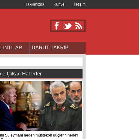
Hakkımızda
Künye
İletişim
LINTILAR
DARUT TAKRİB
ne Çıkan Haberler
ım Süleymani neden müstekbir güçlerin hedefi