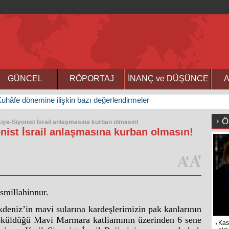
GÜNCEL
RÖPORTAJ
İNANÇ ve DÜŞÜNCE
A
uhâfe dönemine ilişkin bazı değerlendirmeler
Ö
ye-Siyonist İsrail anlaşmasına kurban olmasın!
nist İsrail anlaşmasına kurban olmasın!
smillahinnur.
deniz’in mavi sularına kardeşlerimizin pak kanlarının
küldüğü Mavi Marmara katliamının üzerinden 6 sene
Kas