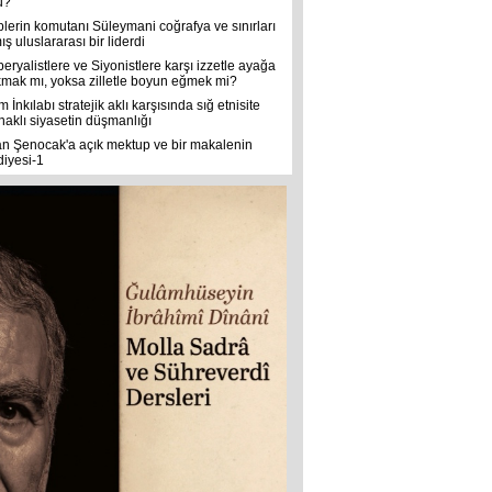
u?
plerin komutanı Süleymani coğrafya ve sınırları
ş uluslararası bir liderdi
eryalistlere ve Siyonistlere karşı izzetle ayağa
kmak mı, yoksa zilletle boyun eğmek mi?
m İnkılabı stratejik aklı karşısında sığ etnisite
naklı siyasetin düşmanlığı
an Şenocak'a açık mektup ve bir makalenin
diyesi-1