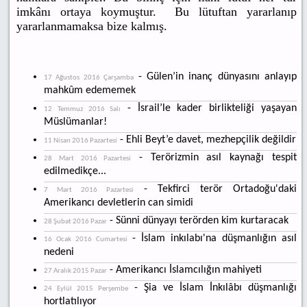
imkânı ortaya koymuştur. Bu lütuftan yararlanıp
yararlanmamaksa bize kalmış.
- Gülen’in inanç dünyasını anlayıp
17 Ağustos 2016 Çarşamba
mahkûm edememek
- İsrail’le kader birlikteliği yaşayan
12 Temmuz 2016 Salı
Müslümanlar!
- Ehli Beyt’e davet, mezhepçilik değildir
11 Nisan 2016 Pazartesi
- Terörizmin asıl kaynağı tespit
28 Mart 2016 Pazartesi
edilmedikçe...
- Tekfirci terör Ortadoğu'daki
7 Mart 2016 Pazartesi
Amerikancı devletlerin can simidi
- Sünni dünyayı terörden kim kurtaracak
28 Şubat 2016 Pazar
- İslam inkılabı'na düşmanlığın asıl
16 Ocak 2016 Cumartesi
nedeni
- Amerikancı İslamcılığın mahiyeti
27 Aralık 2015 Pazar
- Şia ve İslam İnkılâbı düşmanlığı
24 Eylül 2015 Perşembe
hortlatılıyor