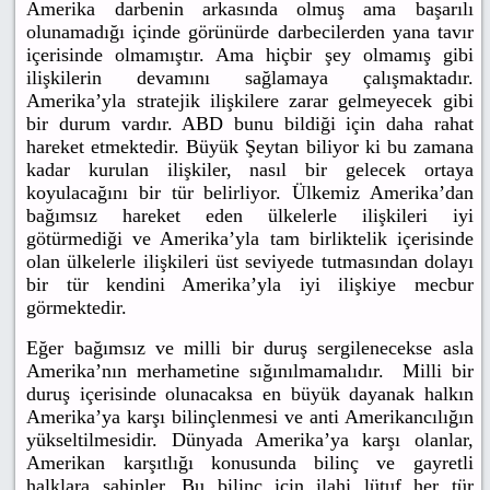
Amerika darbenin arkasında olmuş ama başarılı
olunamadığı içinde görünürde darbecilerden yana tavır
içerisinde olmamıştır. Ama hiçbir şey olmamış gibi
ilişkilerin devamını sağlamaya çalışmaktadır.
Amerika’yla stratejik ilişkilere zarar gelmeyecek gibi
bir durum vardır. ABD bunu bildiği için daha rahat
hareket etmektedir. Büyük Şeytan biliyor ki bu zamana
kadar kurulan ilişkiler, nasıl bir gelecek ortaya
koyulacağını bir tür belirliyor. Ülkemiz Amerika’dan
bağımsız hareket eden ülkelerle ilişkileri iyi
götürmediği ve Amerika’yla tam birliktelik içerisinde
olan ülkelerle ilişkileri üst seviyede tutmasından dolayı
bir tür kendini Amerika’yla iyi ilişkiye mecbur
görmektedir.
Eğer bağımsız ve milli bir duruş sergilenecekse asla
Amerika’nın merhametine sığınılmamalıdır. Milli bir
duruş içerisinde olunacaksa en büyük dayanak halkın
Amerika’ya karşı bilinçlenmesi ve anti Amerikancılığın
yükseltilmesidir. Dünyada Amerika’ya karşı olanlar,
Amerikan karşıtlığı konusunda bilinç ve gayretli
halklara sahipler. Bu bilinç için ilahi lütuf her tür