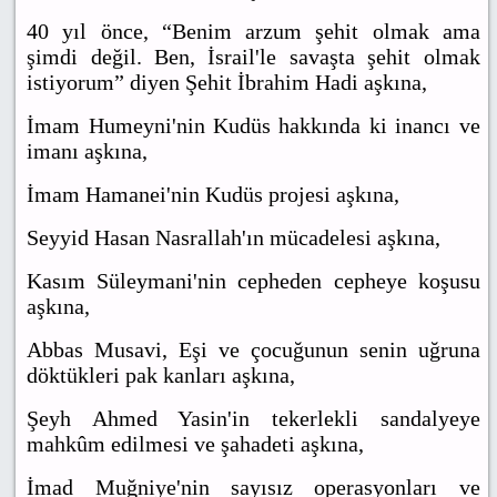
40 yıl önce, “Benim arzum şehit olmak ama
şimdi değil. Ben, İsrail'le savaşta şehit olmak
istiyorum” diyen Şehit İbrahim Hadi aşkına,
İmam Humeyni'nin Kudüs hakkında ki inancı ve
imanı aşkına,
İmam Hamanei'nin Kudüs projesi aşkına,
Seyyid Hasan Nasrallah'ın mücadelesi aşkına,
Kasım Süleymani'nin cepheden cepheye koşusu
aşkına,
Abbas Musavi, Eşi ve çocuğunun senin uğruna
döktükleri pak kanları aşkına,
Şeyh Ahmed Yasin'in tekerlekli sandalyeye
mahkûm edilmesi ve şahadeti aşkına,
İmad Muğniye'nin sayısız operasyonları ve