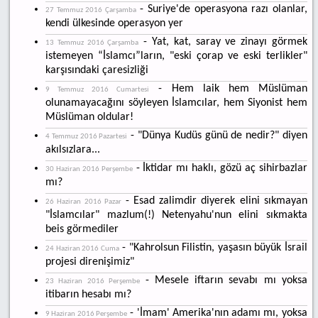
- Suriye'de operasyona razı olanlar,
27 Temmuz 2016 Çarşamba
kendi ülkesinde operasyon yer
- Yat, kat, saray ve zinayı görmek
13 Temmuz 2016 Çarşamba
istemeyen “İslamcı”ların, "eski çorap ve eski terlikler"
karşısındaki çaresizliği
- Hem laik hem Müslüman
9 Temmuz 2016 Cumartesi
olunamayacağını söyleyen İslamcılar, hem Siyonist hem
Müslüman oldular!
- "Dünya Kudüs günü de nedir?" diyen
4 Temmuz 2016 Pazartesi
akılsızlara...
- İktidar mı haklı, gözü aç sihirbazlar
30 Haziran 2016 Perşembe
mı?
- Esad zalimdir diyerek elini sıkmayan
26 Haziran 2016 Pazar
"İslamcılar" mazlum(!) Netenyahu'nun elini sıkmakta
beis görmediler
- "Kahrolsun Filistin, yaşasın büyük İsrail
24 Haziran 2016 Cuma
projesi direnişimiz"
- Mesele iftarın sevabı mı yoksa
23 Haziran 2016 Perşembe
itibarın hesabı mı?
- 'İmam' Amerika'nın adamı mı, yoksa
9 Haziran 2016 Perşembe