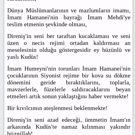
Dünya Müslümanlarının ve mazlumların imamı,
İmam Hamanei'nin bayrağı İmam Mehdi'ye
teslim etmenin şevkinde olması,
Direniş'in seni her taraftan kucaklaması ve seni
üzen o necis rejimi ortadan kaldırması an
meselesinin olduğu göstergesidir ey hüzünlü ve
yaslı Kudüs!
İmam Humeyni'nin torunları İmam Hamanei'nin
çocuklarının Siyonist rejime bir kova su dökme
dönemini geride bıraktıklarını, toplarla,
mavzerlerle, füzelerle saldıracaklarını beyan
etmeleri artık sonun yaklaştığını haber vermekte!
Bir kıvılcımın ateşlenmesi beklenmekte!
Direniş'in seni azad edeceği, ümmetin İmam'ın
arkasında Kudüs'te namaz kılınması yakındır
biiznillah!