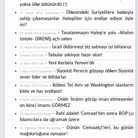
yoksa ülke bölünürdü (!)
- Ülkesindeki Suriyelilere hakkıyla
17 Aralık 2016 Cumartesi
sahip çıkamayanlar Halepliler için endişe ediyor öyle
mi?
- Tasalanmayın Halep'e yolu -Allahın
14 Aralık 2016 Çarşamba
izniyle- DİRENİŞ açtı zaten
- İsrail öldürmeyi biz satmayı iyi biliyoruz
11 Aralık 2016 Pazar
- Tabular yıkılıyor hazır olun!
1 Kasım 2016 Salı
- Yeni Kerbela Yemen'dir
11 Ekim 2016 Salı
- Siyonist Peres’e gözyaşı döken Siyonist
1 Ekim 2016 Cumartesi
sever lider ve iktidarlar
- Kıblesi Tel Aviv ve Washington olanların
16 Eylül 2016 Cuma
kıble ve hac endişesi!
- Onbir İmâmı görüp iman etmeyenler
3 Eylül 2016 Cumartesi
on ikinci imamı GÖRMEZ
- İlahî adalet 'Cemaat'ten sonra BOP'çu
14 Ağustos 2016 Pazar
İslamcılara da uğramak üzere
- Dünün ‘Cemaatçi’leri, bu günün
11 Ağustos 2016 Perşembe
mağdurluğuna oynuyor!