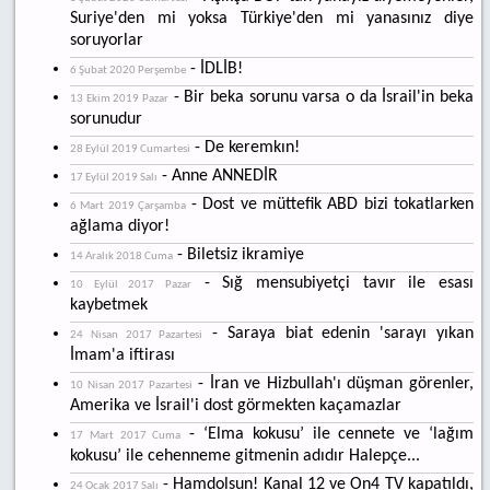
Suriye'den mi yoksa Türkiye'den mi yanasınız diye
soruyorlar
- İDLİB!
6 Şubat 2020 Perşembe
- Bir beka sorunu varsa o da İsrail'in beka
13 Ekim 2019 Pazar
sorunudur
- De keremkın!
28 Eylül 2019 Cumartesi
- Anne ANNEDİR
17 Eylül 2019 Salı
- Dost ve müttefik ABD bizi tokatlarken
6 Mart 2019 Çarşamba
ağlama diyor!
- Biletsiz ikramiye
14 Aralık 2018 Cuma
- Sığ mensubiyetçi tavır ile esası
10 Eylül 2017 Pazar
kaybetmek
- Saraya biat edenin 'sarayı yıkan
24 Nisan 2017 Pazartesi
İmam'a iftirası
- İran ve Hizbullah'ı düşman görenler,
10 Nisan 2017 Pazartesi
Amerika ve İsrail'i dost görmekten kaçamazlar
- ‘Elma kokusu’ ile cennete ve ‘lağım
17 Mart 2017 Cuma
kokusu’ ile cehenneme gitmenin adıdır Halepçe...
- Hamdolsun! Kanal 12 ve On4 TV kapatıldı,
24 Ocak 2017 Salı