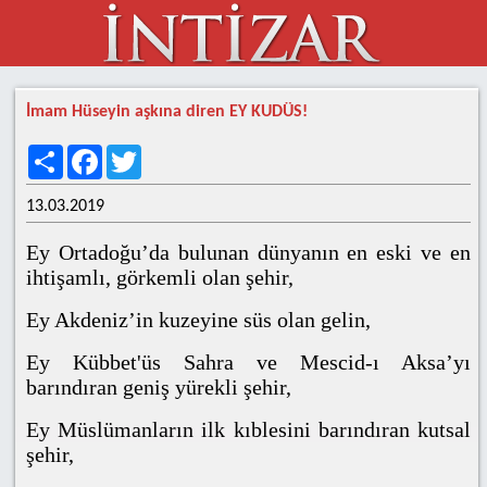
İmam Hüseyin aşkına diren EY KUDÜS!
Share
Facebook
Twitter
13.03.2019
Ey Ortadoğu’da bulunan dünyanın en eski ve en
ihtişamlı, görkemli olan şehir,
Ey Akdeniz’in kuzeyine süs olan gelin,
Ey Kübbet'üs Sahra ve Mescid-ı Aksa’yı
barındıran geniş yürekli şehir,
Ey Müslümanların ilk kıblesini barındıran kutsal
şehir,