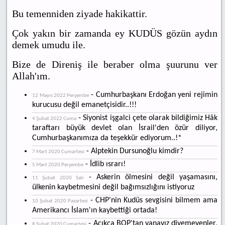
Bu temenniden ziyade hakikattir.
Çok yakın bir zamanda ey KUDÜS gözün aydın
demek umudu ile.
Bize de Direniş ile beraber olma şuurunu ver
Allah'ım.
- Cumhurbaşkanı Erdoğan yeni rejimin
12 Mayıs 2022 Perşembe
kurucusu değil emanetçisidir..!!!
- Siyonist işgalci çete olarak bildiğimiz Hâk
4 Şubat 2022 Cuma
taraftarı büyük devlet olan İsrail'den özür diliyor,
Cumhurbaşkanımıza da teşekkür ediyorum..!*
- Alptekin Dursunoğlu kimdir?
7 Mart 2020 Cumartesi
- İdlib ısrarı!
5 Mart 2020 Perşembe
- Askerin ölmesini değil yaşamasını,
11 Şubat 2020 Salı
ülkenin kaybetmesini değil bağımsızlığını istiyoruz
- CHP'nin Kudüs sevgisini bilmem ama
10 Şubat 2020 Pazartesi
Amerikancı İslam'ın kaybettiği ortada!
- Açıkça BOP'tan yanayız diyemeyenler,
8 Şubat 2020 Cumartesi