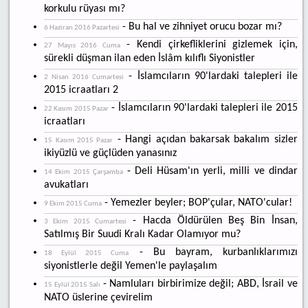
korkulu rüyası mı?
- Bu hal ve zihniyet orucu bozar mı?
6 Haziran 2016 Pazartesi
- Kendi çirkefliklerini gizlemek için,
27 Mayıs 2016 Cuma
sürekli düşman ilan eden İslâm kılıflı Siyonistler
- İslamcıların 90'lardaki talepleri ile
2 Nisan 2016 Cumartesi
2015 icraatları 2
- İslamcıların 90'lardaki talepleri ile 2015
22 Kasım 2015 Pazar
icraatları
- Hangi açıdan bakarsak bakalım sizler
15 Kasım 2015 Pazar
ikiyüzlü ve güçlüden yanasınız
- Deli Hüsam'ın yerli, milli ve dindar
14 Ekim 2015 Çarşamba
avukatları
- Yemezler beyler; BOP'çular, NATO'cular!
9 Ekim 2015 Cuma
- Hacda Öldürülen Beş Bin İnsan,
3 Ekim 2015 Cumartesi
Satılmış Bir Suudi Kralı Kadar Olamıyor mu?
- Bu bayram, kurbanlıklarımızı
18 Eylül 2015 Cuma
siyonistlerle değil Yemen'le paylaşalım
- Namluları birbirimize değil; ABD, İsrail ve
15 Eylül 2015 Salı
NATO üslerine çevirelim