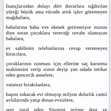
İnançlarından dolayı dört duvarlara sığdırılan
yüreği büyük ama vücudu artık işlev göremeyen
mağdurlara,
babalarına baba eve ekmek getiremiyor musun
diye soran çocuklara vereceği cevabı olamayan
babalara,
ev sahibinin telefonlarına cevap veremeyen
kiracılara,
çocuklarının ısınması için ellerine saç kurutma
makinesini verip ısının deyip yan odada intihar
eden gencecik annelere,
vatansız bırakılanlara,
başını sokacak evi olmayıp milyon dolarlık camii
avlularında yatıp donan evsizlere,
seni işgal eden Siyonist rejime dost ve