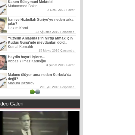
Kasım Süleymani Mektebi
Muhammed Bakır
2 Ocak 2022 Pazar
İran ve Hizbullah Suriye'ye neden arka
çıktı?
Hazım Koral
22 Ağustos 2019 Perşembe
Yüzyılın Anlaşması'nı yırtıp atmak için
Kudüs Günü'nde meydanları dold...
Kemal Kemahlı
15 Mayıs 2019 Çarşamba
Haydin hayırlı işlere...
Abbas Yılmaz Kadıoğlu
3 Şubat 2019 Pazar
Malone ölüyor ama neden Kerbela’da
değil?
Masum Bazarov
20 Eylül 2018 Perşembe
1
2
ideo Galeri