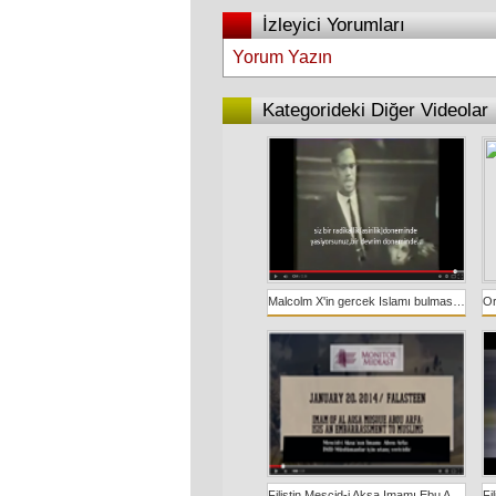
İzleyici Yorumları
Yorum Yazın
Kategorideki Diğer Videolar
Malcolm X'in gercek Islamı bulmasından sonra Oxford'da katıldığı bir münazara programınaki konuşması
Filistin Mescid-i Aksa Imamı Ebu Arfa: IŞİD Müslümanlar için utanç vericidir