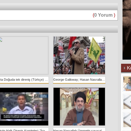
(
0 Yorum
)
K
Orta Doğuda tek direniş (Türkçe) "Yeni Ortadoğu İslami Ortadoğu olacaktır"
George Galloway; Hasan Nasrallah, Lüban Hizbullah ve Suriye Savaşı hakkında (Türkçe)
Filistin Halk Direniş Komiteleri: "İran ve Hizbullah Filistin’e yardım ediyor"
Hasan Nasrallah Ümmetin sayısal büyüklüğüne rağmen etkisizliğinin sebeplerine değiniyor...