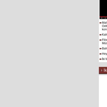
Mal
Oxf
kon
Kah
Fil
Müs
Bah
Hey
İki 
İk