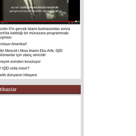
colm X'in gercek Islamı bulmasından sonra
ord'da katıldığı bir münazara programınaki
uşması
rolsun Amerika!!
istin Mescid-i Aksa Imamı Ebu Arfa: IŞİD
lümanlar için utanç vericidir
reynli evinden kovuluyor
! IŞİD orda mısın?
farklı dünyanın hikayesi
tibaslar