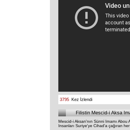
3795
Kez İzlendi
Filistin Mescid-i Aksa Im
Mescid-i Aksan'nın Sünni Imamı Abou Arfa
Insanları Suriye'ye Cihad'a çağıran herk