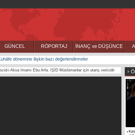
GÜNCEL
RÖPORTAJ
İNANÇ ve DÜŞÜNCE
A
uhâfe dönemine ilişkin bazı değerlendirmeler
escid-i Aksa Imamı Ebu Arfa: IŞİD Müslümanlar için utanç vericidir
Ö
Kas