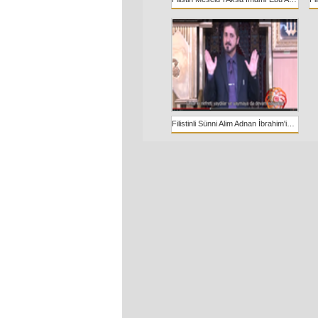
Filistinli Sünni Alim Adnan İbrahim'in tekfirci yaklaşıma karşı gerçekleri haykırması!!