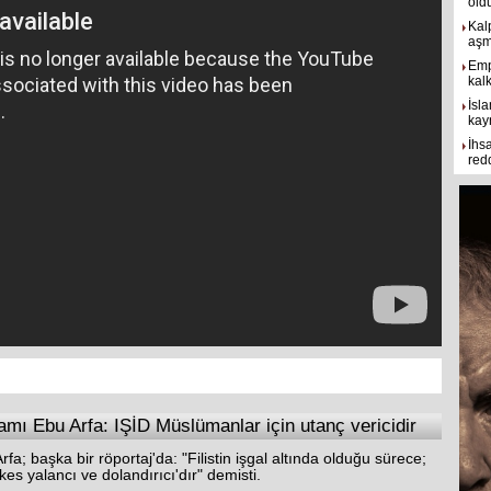
old
Kal
aşmı
Emp
kal
İsla
kay
İhs
red
amı Ebu Arfa: IŞİD Müslümanlar için utanç vericidir
; başka bir röportaj'da: "Filistin işgal altında olduğu sürece;
es yalancı ve dolandırıcı'dır" demisti.