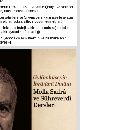
u?
plerin komutanı Süleymani coğrafya ve sınırları
ş uluslararası bir liderdi
eryalistlere ve Siyonistlere karşı izzetle ayağa
kmak mı, yoksa zilletle boyun eğmek mi?
m İnkılabı stratejik aklı karşısında sığ etnisite
naklı siyasetin düşmanlığı
an Şenocak'a açık mektup ve bir makalenin
diyesi-1