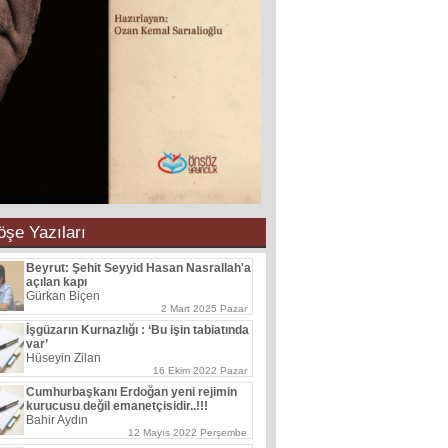
öşe Yazıları
Beyrut: Şehit Seyyid Hasan Nasrallah'a
açılan kapı
Gürkan Biçen
2 Mart 2025 Pazar
İşgüzarın Kurnazlığı : ‘Bu işin tabiatında
var’
Hüseyin Zilan
16 Ekim 2022 Pazar
Cumhurbaşkanı Erdoğan yeni rejimin
kurucusu değil emanetçisidir..!!!
Bahir Aydın
12 Mayıs 2022 Perşembe