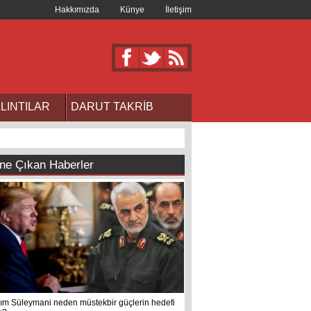
Hakkımızda
Künye
İletişim
LINTILAR
DARUT TAKRİB
ne Çıkan Haberler
ım Süleymani neden müstekbir güçlerin hedefi