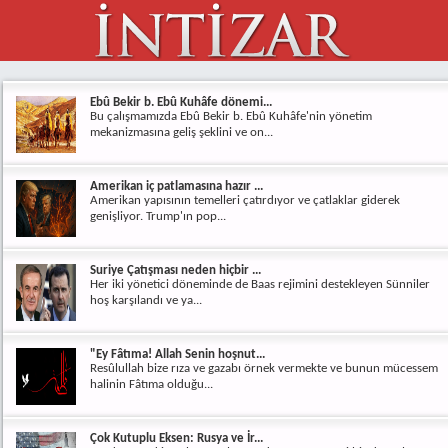
Ebû Bekir b. Ebû Kuhâfe dönemi...
Bu çalışmamızda Ebû Bekir b. Ebû Kuhâfe'nin yönetim
mekanizmasına geliş şeklini ve on...
Amerikan iç patlamasına hazır ...
Amerikan yapısının temelleri çatırdıyor ve çatlaklar giderek
genişliyor. Trump'ın pop...
Suriye Çatışması neden hiçbir ...
Her iki yönetici döneminde de Baas rejimini destekleyen Sünniler
hoş karşılandı ve ya...
"Ey Fâtıma! Allah Senin hoşnut...
Resûlullah bize rıza ve gazabı örnek vermekte ve bunun mücessem
halinin Fâtıma olduğu...
Çok Kutuplu Eksen: Rusya ve İr...