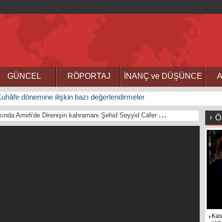
GÜNCEL
RÖPORTAJ
İNANÇ ve DÜŞÜNCE
A
uhâfe dönemine ilişkin bazı değerlendirmeler
IŞİD terörü karşısında Amirli'de Direnişin kahramanı Şehid Seyyid Cafer Musavi anısına
Ö
Kas