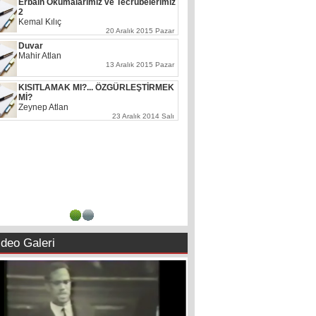
Erbaîn Okumalarımız ve Tecrübelerimiz
2
Kemal Kılıç
20 Aralık 2015 Pazar
Duvar
Mahir Atlan
13 Aralık 2015 Pazar
KISITLAMAK MI?... ÖZGÜRLEŞTİRMEK
Mİ?
Zeynep Atlan
23 Aralık 2014 Salı
1
2
ideo Galeri