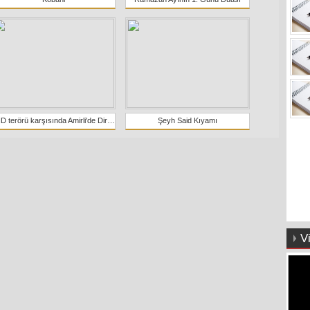
IŞİD terörü karşısında Amirli'de Direnişin kahramanı Şehid Seyyid Cafer Musavi anısına
Şeyh Said Kıyamı
V