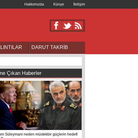
Hakkımızda
Künye
İletişim
LINTILAR
DARUT TAKRİB
ne Çıkan Haberler
ım Süleymani neden müstekbir güçlerin hedefi