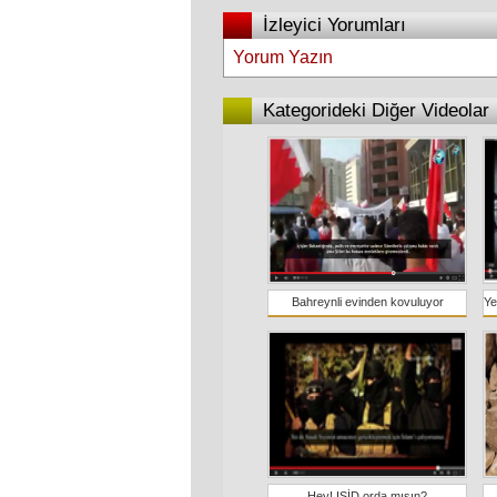
İzleyici Yorumları
Yorum Yazın
Kategorideki Diğer Videolar
Bahreynli evinden kovuluyor
Hey! IŞİD orda mısın?