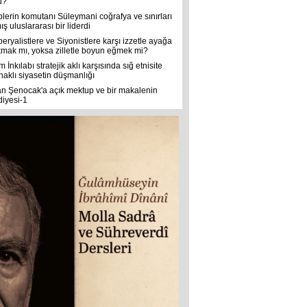
u?
plerin komutanı Süleymani coğrafya ve sınırları
ş uluslararası bir liderdi
eryalistlere ve Siyonistlere karşı izzetle ayağa
kmak mı, yoksa zilletle boyun eğmek mi?
m İnkılabı stratejik aklı karşısında sığ etnisite
naklı siyasetin düşmanlığı
an Şenocak'a açık mektup ve bir makalenin
diyesi-1