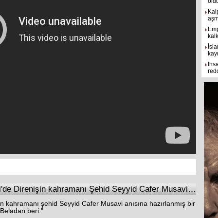
old
Kal
aşmı
Emp
kal
İsla
kay
İhs
red
IŞİD terörü karşısında Amirli'de Direnişin kahramanı Şehid Seyyid Cafer Musavi anısına
işin kahramanı şehid Seyyid Cafer Musavi anısına hazırlanmış bir
 Beladan beri."