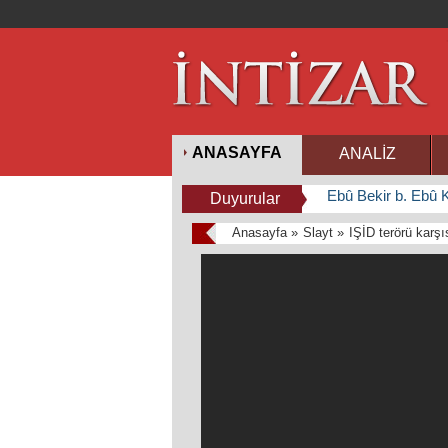
ANASAYFA
ANALİZ
Ebû Bekir b. Ebû K
Duyurular
Anasayfa »
Slayt »