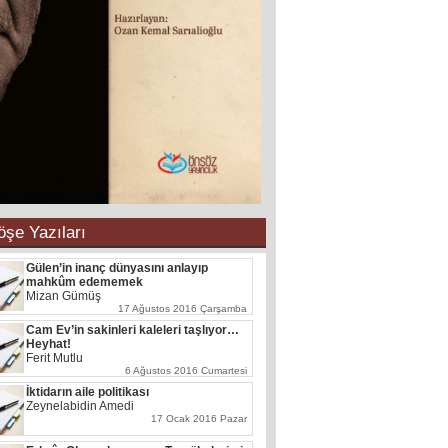
öşe Yazıları
Gülen’in inanç dünyasını anlayıp
mahkûm edememek
Mizan Gümüş
17 Ağustos 2016 Çarşamba
Cam Ev’in sakinleri kaleleri taşlıyor…
Heyhat!
Ferit Mutlu
6 Ağustos 2016 Cumartesi
İktidarın aile politikası
Zeynelabidin Amedi
17 Ocak 2016 Pazar