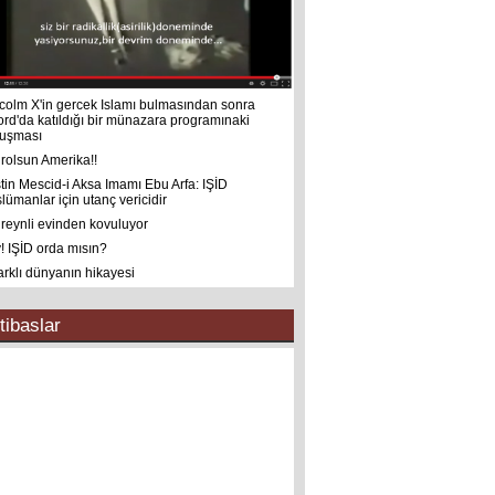
colm X'in gercek Islamı bulmasından sonra
ord'da katıldığı bir münazara programınaki
uşması
rolsun Amerika!!
istin Mescid-i Aksa Imamı Ebu Arfa: IŞİD
lümanlar için utanç vericidir
reynli evinden kovuluyor
! IŞİD orda mısın?
farklı dünyanın hikayesi
tibaslar