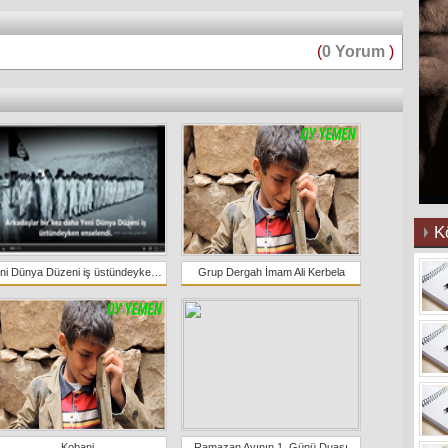
(
0 Yorum
)
K
Yeni Dünya Düzeni iş üstündeyken enselendi; ABD IŞİD'e yardım ediyor!
Grup Dergah İmam Ali Kerbela
Kobani
Ramazan Ayının 1. Günü Duası