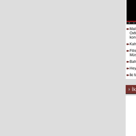
Mal
Oxf
kon
Kah
Fil
Müs
Bah
Hey
İki 
İk